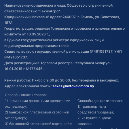
Правила публикации отзывов о
Наименование юридического лица: Общество с ограниченной
товаре
ответственностью "ТехноАгро".
Обработка файлов cookie
Юридический и почтовый адрес: 246007, г. Гомель, ул. Советская,
Постановка транспорта на учет
157А
Госрегистрация: решения Гомельского городского исполнительного
Обновления в ЭПТС 2024
комитета от 10.05.2023 г.,
в Едином государственном регистре юридических лиц и
индивидуальных предпринимателей.
Свидетельство о государственной регистрации №491051737, УНП
№491051737.
Дата регистрации в Торговом реестре Республики Беларусь:
16.01.2015 г №175446.
Режим работы: Пн-Вс с 9.00 до 20.00, без перерыва и выходных.
Адрес электронной почты:
zakaz@avtovelomoto.by
Способы оплаты товара:
1) наличными денежными средствами
Способы доставки товара:
экспедитору;
1) транспортным
2) банковской пластиковой карточкой
средством продавца;
экспедитору;
2) из пункта выдачи
3) банковской пластиковой карточкой в
заказов;