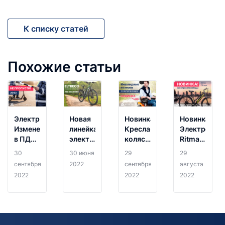
К списку статей
Похожие статьи
Электротранспорт.
Новая
Новинка!
Новинка!
Изменения
линейка
Кресла-
Электровел
в ПДД
электровелосипедов
коляски
Ritma и
2022
Eltreco
Met
STINGER
30
30 июня
29
29
простыми
Green
уже в
сентября
2022
сентября
августа
словами.
City!
продаже!
2022
2022
2022