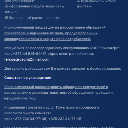
режиме «онлайн»;
3) курьерской службой
4) оформление кредита через банк/
доставки.
лизинг;
5) безналичный расчет по счету.
Уполномоченный продавцом на рассмотрение обращений
покупателей о нарушении их прав, предусмотренных
законодательством о защите прав потребителей:
специалист по послепродажному обслуживанию ООО "ТехноАгро"
тел.: +375 44 514-84-17, адрес электронной почты:
tehnoagroadm@gmail.com
.
Для связи с руководством Вы можете заполнить форму по ссылке:
Связаться с руководством
Уполномоченный рассматривать обращения покупателей в
соответствии с законодательством об обращениях граждан и
юридических лиц:
Управление торговли и услуг Гомельского городского
исполнительного комитета
тел.: +375 232 34-77-35, +375 232 34-77-25.
Все права защищены. Перепечатка материалов запрещена без