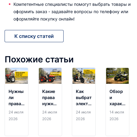
Компетентные специалисты помогут выбрать товары и
оформить заказ - задавайте вопросы по телефону или
оформляйте покупку онлайн!
К списку статей
Похожие статьи
Нужны
Какие
Как
Обзор
ли
права
выбрать
и
права
нужны
электровелосипед
характерист
на
на
для
квадроцикл
24 июля
24 июля
24 июля
14 июля
мотоблок
минитрактор:
пожилых
Motoland:
2026
2026
2026
2026
в 2026
категории,
людей:
разбираем
году:
документы
лучшие
новинки
где
и
модели
серий