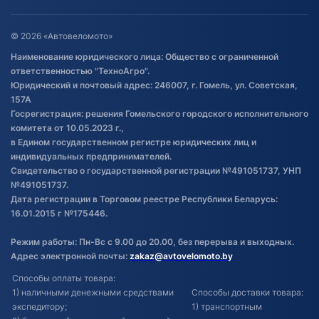
Оставить отзыв
Договор публичной оферты
© 2026 «Автовеломото»
Правила публикации отзывов о
Наименование юридического лица: Общество с ограниченной
товаре
ответственностью "ТехноАгро".
Обработка файлов cookie
Юридический и почтовый адрес: 246007, г. Гомель, ул. Советская,
Постановка транспорта на учет
157А
Госрегистрация: решения Гомельского городского исполнительного
Обновления в ЭПТС 2024
комитета от 10.05.2023 г.,
в Едином государственном регистре юридических лиц и
индивидуальных предпринимателей.
Свидетельство о государственной регистрации №491051737, УНП
№491051737.
Дата регистрации в Торговом реестре Республики Беларусь:
16.01.2015 г №175446.
Режим работы: Пн-Вс с 9.00 до 20.00, без перерыва и выходных.
Адрес электронной почты:
zakaz@avtovelomoto.by
Способы оплаты товара:
1) наличными денежными средствами
Способы доставки товара:
экспедитору;
1) транспортным