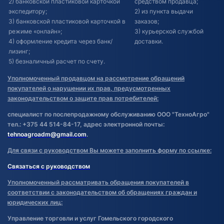
2) банковской пластиковой карточкой
средством продавца;
экспедитору;
2) из пункта выдачи
3) банковской пластиковой карточкой в
заказов;
режиме «онлайн»;
3) курьерской службой
4) оформление кредита через банк/
доставки.
лизинг;
5) безналичный расчет по счету.
Уполномоченный продавцом на рассмотрение обращений
покупателей о нарушении их прав, предусмотренных
законодательством о защите прав потребителей:
специалист по послепродажному обслуживанию ООО "ТехноАгро"
тел.: +375 44 514-84-17, адрес электронной почты:
tehnoagroadm@gmail.com
.
Для связи с руководством Вы можете заполнить форму по ссылке:
Связаться с руководством
Уполномоченный рассматривать обращения покупателей в
соответствии с законодательством об обращениях граждан и
юридических лиц:
Управление торговли и услуг Гомельского городского