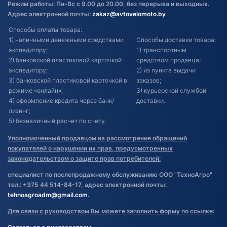
Режим работы: Пн-Вс с 9.00 до 20.00, без перерыва и выходных.
Адрес электронной почты:
zakaz@avtovelomoto.by
Способы оплаты товара:
1) наличными денежными средствами
Способы доставки товара:
экспедитору;
1) транспортным
2) банковской пластиковой карточкой
средством продавца;
экспедитору;
2) из пункта выдачи
3) банковской пластиковой карточкой в
заказов;
режиме «онлайн»;
3) курьерской службой
4) оформление кредита через банк/
доставки.
лизинг;
5) безналичный расчет по счету.
Уполномоченный продавцом на рассмотрение обращений
покупателей о нарушении их прав, предусмотренных
законодательством о защите прав потребителей:
специалист по послепродажному обслуживанию ООО "ТехноАгро"
тел.: +375 44 514-84-17, адрес электронной почты:
tehnoagroadm@gmail.com
.
Для связи с руководством Вы можете заполнить форму по ссылке: