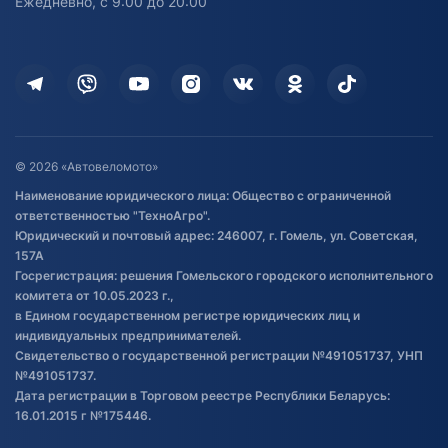
Ежедневно, с 9:00 до 20:00
Доставка
Здоровье
Оплата
Для дома
Кредит и рассрочка
Дополнительные услуги
Гарантия и возврат
Оставить отзыв
Договор публичной оферты
© 2026 «Автовеломото»
Правила публикации отзывов о
Наименование юридического лица: Общество с ограниченной
товаре
ответственностью "ТехноАгро".
Обработка файлов cookie
Юридический и почтовый адрес: 246007, г. Гомель, ул. Советская,
Постановка транспорта на учет
157А
Госрегистрация: решения Гомельского городского исполнительного
Обновления в ЭПТС 2024
комитета от 10.05.2023 г.,
в Едином государственном регистре юридических лиц и
индивидуальных предпринимателей.
Свидетельство о государственной регистрации №491051737, УНП
№491051737.
Дата регистрации в Торговом реестре Республики Беларусь:
16.01.2015 г №175446.