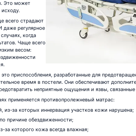
и. Это может
 исходу.
ще всего страдают
 И даже регулярное
случаях, когда
ьтатов. Чаще всего
изким весом:
ездвиженности
я.
это приспособления, разработанные для предотвращен
ительное время в постели. Они обеспечивают дополни
предотвратить неприятные ощущения и язвы, связанные
чаях применяется противопролежневый матрас:
, из-за которых иннервация участков кожи нарушена;
по причине обездвиженности;
з-за которого кожа всегда влажная;