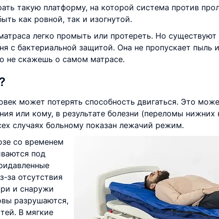
ать такую платформу, на которой система против про
ть как ровной, так и изогнутой.
атраса легко промыть или протереть. Но существуют 
я с бактериальной защитой. Она не пропускает пыль и
го не скажешь о самом матрасе.
?
овек может потерять способность двигаться. Это може
ия или кому, в результате болезни (переломы нижних к
сех случаях больному показан лежачий режим.
озе со временем
иваются под
придавленные
з-за отсутствия
три и снаружи
овы разрушаются,
тей. В мягкие