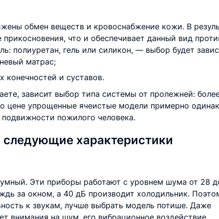
ижены обмен веществ и кровоснабжение кожи. В резул
 прикосновения, что и обеспечивает данный вид прот
ь: полиуретан, гель или силикон, — выбор будет завис
невый матрас;
 конечностей и суставов.
аете, зависит выбор типа системы от пролежней: боле
по цене упрощенные ячеистые модели примерно одина
ь подвижности пожилого человека.
а следующие характеристики
умный. Эти приборы работают с уровнем шума от 28 д
ждь за окном, а 40 дБ производит холодильник. Поэто
ьность к звукам, лучше выбрать модель потише. Даже
ет внимания на шум, его вибрационное воздействие