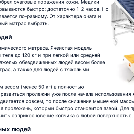
обрел очаговые поражения кожи. Медики
овываются быстро: достаточно 1–2 часов. Но
ивается по-разному. От характера очага и
вый матрас выбрать.
юдей
амического матраса. Ячеистая модель
 тела до 120 кг и при легкой или средней
тяжелых обездвиженных людей весом более
трас, а также для людей с тяжелыми
м весом (менее 50 кг) в полностью
развиться пролежни уже после начала использования 
 двигается совсем, то после снижения мышечной массы
ся пролежень, который быстро становится язвой. Для 
ить соприкосновение копчика с любой поверхностью.
ных людей