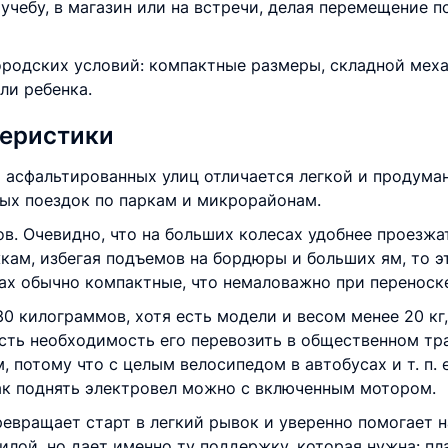
 учебу, в магазин или на встречи, делая перемещение 
ородских условий: компактные размеры, складной меха
ли ребенка.
теристики
 асфальтированных улиц отличается легкой и продума
ых поездок по паркам и микрорайонам.
в. Очевидно, что на больших колесах удобнее проезжа
кам, избегая подъемов на бордюры и больших ям, то эт
ах обычно компактные, что немаловажно при переноске
0 килограммов, хотя есть модели и весом менее 20 кг, 
есть необходимость его перевозить в общественном тра
 потому что с целым велосипедом в автобусах и т. п. 
как поднять электровел можно с включенным мотором.
евращает старт в легкий рывок и уверенно помогает н
лой, но дает именно ту поддержку, которая нужна: пл