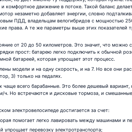
 и комфортное движение в потоке. Такой баланс делае
 мотор незаметно добавляет энергии, словно подталкив
новым ПДД, владельцам велогибридов с мощностью 250
кие права. А те же параметры выше этих показателей 
ояние от 20 до 50 километров. Это значит, что можно 
арядки прост: батарею легко подключить к обычной роз
ной батареей, которая упрощает этот процесс.
ены модели и на одну скорость, и на 7. Но все они рас
тор, 3) только на педалях.
 чаще всего барабанные. Это более дешевый вариант, 
м/ч. Но встречаются и дисковые тормоза, и смешанные
ском электровелосипеде достигается за счет:
торая помогает легко лавировать между машинами и п
й упрощает перевозку электротранспорта;