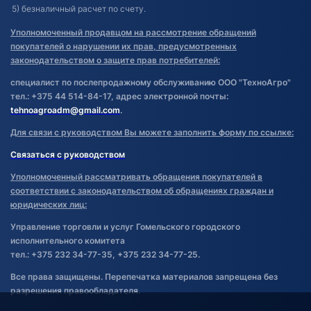
5) безналичный расчет по счету.
Уполномоченный продавцом на рассмотрение обращений
покупателей о нарушении их прав, предусмотренных
законодательством о защите прав потребителей:
специалист по послепродажному обслуживанию ООО "ТехноАгро"
тел.: +375 44 514-84-17, адрес электронной почты:
tehnoagroadm@gmail.com
.
Для связи с руководством Вы можете заполнить форму по ссылке:
Связаться с руководством
Уполномоченный рассматривать обращения покупателей в
соответствии с законодательством об обращениях граждан и
юридических лиц:
Управление торговли и услуг Гомельского городского
исполнительного комитета
тел.: +375 232 34-77-35, +375 232 34-77-25.
Все права защищены. Перепечатка материалов запрещена без
разрешения правообладателя.