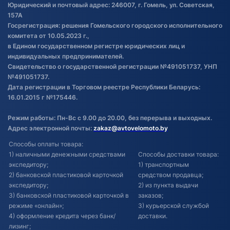
Обработка файлов cookie
Юридический и почтовый адрес: 246007, г. Гомель, ул. Советская,
Постановка транспорта на учет
157А
Госрегистрация: решения Гомельского городского исполнительного
Обновления в ЭПТС 2024
комитета от 10.05.2023 г.,
в Едином государственном регистре юридических лиц и
индивидуальных предпринимателей.
Свидетельство о государственной регистрации №491051737, УНП
№491051737.
Дата регистрации в Торговом реестре Республики Беларусь:
16.01.2015 г №175446.
Режим работы: Пн-Вс с 9.00 до 20.00, без перерыва и выходных.
Адрес электронной почты:
zakaz@avtovelomoto.by
Способы оплаты товара:
1) наличными денежными средствами
Способы доставки товара:
экспедитору;
1) транспортным
2) банковской пластиковой карточкой
средством продавца;
экспедитору;
2) из пункта выдачи
3) банковской пластиковой карточкой в
заказов;
режиме «онлайн»;
3) курьерской службой
4) оформление кредита через банк/
доставки.
лизинг;