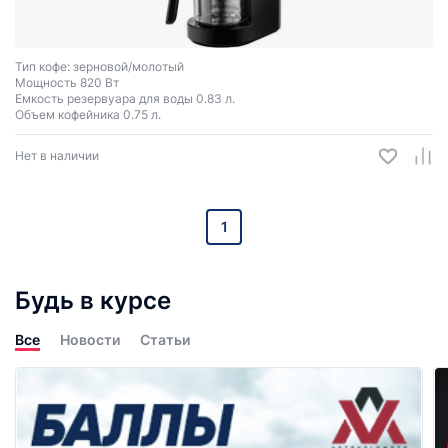
Тип кофе: зерновой/молотый
Мощность 820 Вт
Емкость резервуара для воды 0.83 л.
Объем кофейника 0.75 л.
Нет в наличии
1
Будь в курсе
Все
Новости
Статьи