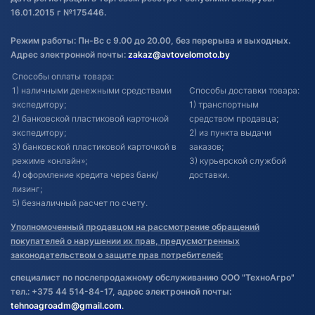
16.01.2015 г №175446.
Режим работы: Пн-Вс с 9.00 до 20.00, без перерыва и выходных.
Адрес электронной почты:
zakaz@avtovelomoto.by
Способы оплаты товара:
1) наличными денежными средствами
Способы доставки товара:
экспедитору;
1) транспортным
2) банковской пластиковой карточкой
средством продавца;
экспедитору;
2) из пункта выдачи
3) банковской пластиковой карточкой в
заказов;
режиме «онлайн»;
3) курьерской службой
4) оформление кредита через банк/
доставки.
лизинг;
5) безналичный расчет по счету.
Уполномоченный продавцом на рассмотрение обращений
покупателей о нарушении их прав, предусмотренных
законодательством о защите прав потребителей:
специалист по послепродажному обслуживанию ООО "ТехноАгро"
тел.: +375 44 514-84-17, адрес электронной почты:
tehnoagroadm@gmail.com
.