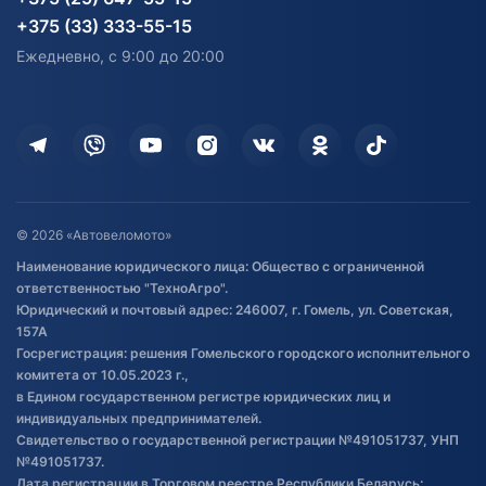
согласия на обработку
Электротранспорт
Электротранспорт
+375 (33) 333-55-15
персональных данных
Активный отдых и спорт
Лодочные моторные
Ежедневно, с 9:00 до 20:00
Доставка
Здоровье
Оплата
Для дома
Кредит и рассрочка
Дополнительные услуги
Гарантия и возврат
Оставить отзыв
Договор публичной оферты
© 2026 «Автовеломото»
Правила публикации отзывов о
Наименование юридического лица: Общество с ограниченной
товаре
ответственностью "ТехноАгро".
Обработка файлов cookie
Юридический и почтовый адрес: 246007, г. Гомель, ул. Советская,
Постановка транспорта на учет
157А
Госрегистрация: решения Гомельского городского исполнительного
Обновления в ЭПТС 2024
комитета от 10.05.2023 г.,
в Едином государственном регистре юридических лиц и
индивидуальных предпринимателей.
Свидетельство о государственной регистрации №491051737, УНП
№491051737.
Дата регистрации в Торговом реестре Республики Беларусь: