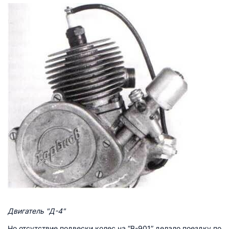
Двигатель "Д-4"
Но отсутствие подвески колес на “В-901” делало поездку по