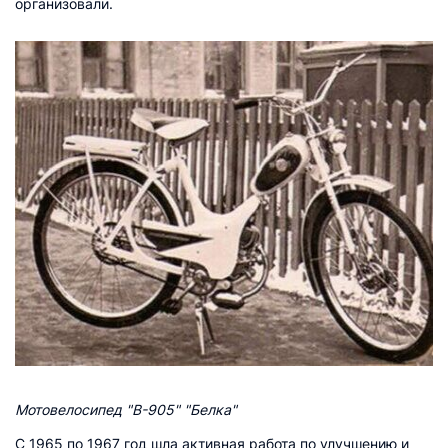
организовали.
Мотовелосипед "В-905" "Белка"
С 1965 по 1967 год шла активная работа по улучшению и