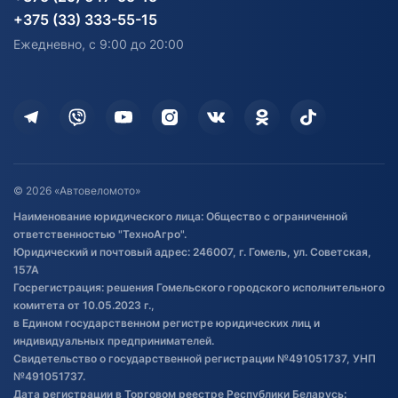
согласия на обработку
Электротранспорт
Электротранспорт
+375 (33) 333-55-15
персональных данных
Активный отдых и спорт
Лодочные моторные
Ежедневно, с 9:00 до 20:00
Доставка
Здоровье
Оплата
Для дома
Кредит и рассрочка
Дополнительные услуги
Гарантия и возврат
Оставить отзыв
Договор публичной оферты
© 2026 «Автовеломото»
Правила публикации отзывов о
Наименование юридического лица: Общество с ограниченной
товаре
ответственностью "ТехноАгро".
Обработка файлов cookie
Юридический и почтовый адрес: 246007, г. Гомель, ул. Советская,
Постановка транспорта на учет
157А
Госрегистрация: решения Гомельского городского исполнительного
Обновления в ЭПТС 2024
комитета от 10.05.2023 г.,
в Едином государственном регистре юридических лиц и
индивидуальных предпринимателей.
Свидетельство о государственной регистрации №491051737, УНП
№491051737.
Дата регистрации в Торговом реестре Республики Беларусь: