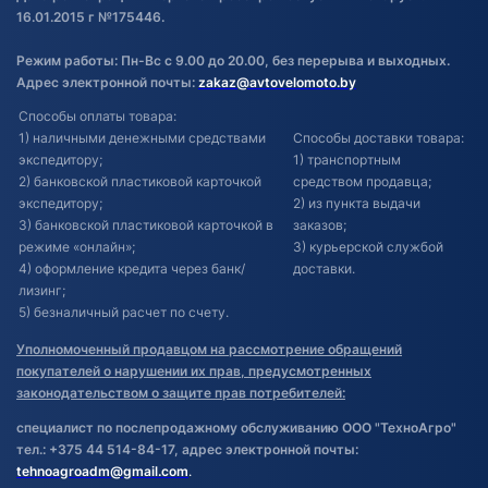
16.01.2015 г №175446.
Режим работы: Пн-Вс с 9.00 до 20.00, без перерыва и выходных.
Адрес электронной почты:
zakaz@avtovelomoto.by
Способы оплаты товара:
1) наличными денежными средствами
Способы доставки товара:
экспедитору;
1) транспортным
2) банковской пластиковой карточкой
средством продавца;
экспедитору;
2) из пункта выдачи
3) банковской пластиковой карточкой в
заказов;
режиме «онлайн»;
3) курьерской службой
4) оформление кредита через банк/
доставки.
лизинг;
5) безналичный расчет по счету.
Уполномоченный продавцом на рассмотрение обращений
покупателей о нарушении их прав, предусмотренных
законодательством о защите прав потребителей:
специалист по послепродажному обслуживанию ООО "ТехноАгро"
тел.: +375 44 514-84-17, адрес электронной почты:
tehnoagroadm@gmail.com
.