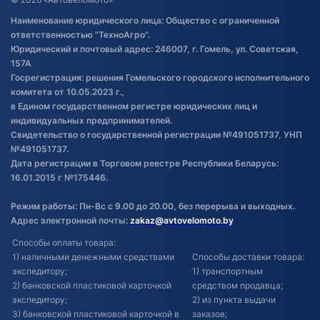
Правила публикации отзывов о
Наименование юридического лица: Общество с ограниченной
товаре
ответственностью "ТехноАгро".
Обработка файлов cookie
Юридический и почтовый адрес: 246007, г. Гомель, ул. Советская,
Постановка транспорта на учет
157А
Госрегистрация: решения Гомельского городского исполнительного
Обновления в ЭПТС 2024
комитета от 10.05.2023 г.,
в Едином государственном регистре юридических лиц и
индивидуальных предпринимателей.
Свидетельство о государственной регистрации №491051737, УНП
№491051737.
Дата регистрации в Торговом реестре Республики Беларусь:
16.01.2015 г №175446.
Режим работы: Пн-Вс с 9.00 до 20.00, без перерыва и выходных.
Адрес электронной почты:
zakaz@avtovelomoto.by
Способы оплаты товара:
1) наличными денежными средствами
Способы доставки товара:
экспедитору;
1) транспортным
2) банковской пластиковой карточкой
средством продавца;
экспедитору;
2) из пункта выдачи
3) банковской пластиковой карточкой в
заказов;