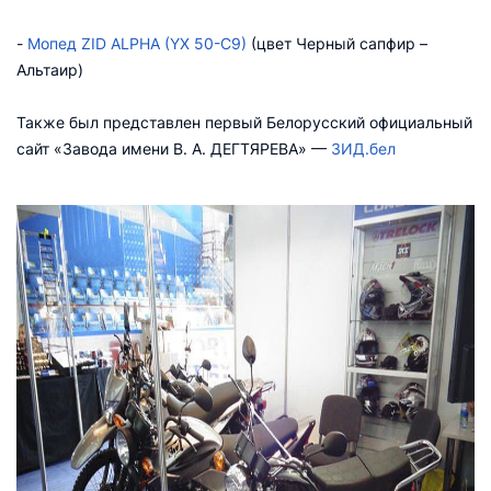
-
Мопед ZID ALPHA (YX 50-C9)
(цвет Черный сапфир –
Альтаир)
Также был представлен первый Белорусский официальный
сайт «Завода имени В. А. ДЕГТЯРЕВА» —
ЗИД.бел