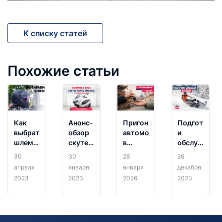
К списку статей
Похожие статьи
Как
Анонс-
Пригон
Подготовка
выбрать
обзор
автомобилей
и
шлем
скутера
в
обслуживан
для
VENTO
Беларусь
снегохода
30
30
28
26
мотоцикла?
VMC
из
апреля
января
января
декабря
PCX
Китая -
2023
2023
2026
2023
AVM
Motors