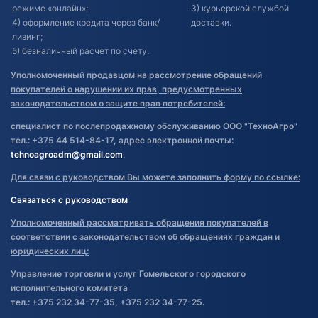
режиме «онлайн»;
3) курьерской службой
4) оформление кредита через банк/
доставки.
лизинг;
5) безналичный расчет по счету.
Уполномоченный продавцом на рассмотрение обращений
покупателей о нарушении их прав, предусмотренных
законодательством о защите прав потребителей:
специалист по послепродажному обслуживанию ООО "ТехноАгро"
тел.: +375 44 514-84-17, адрес электронной почты:
tehnoagroadm@gmail.com
.
Для связи с руководством Вы можете заполнить форму по ссылке:
Связаться с руководством
Уполномоченный рассматривать обращения покупателей в
соответствии с законодательством об обращениях граждан и
юридических лиц:
Управление торговли и услуг Гомельского городского
исполнительного комитета
тел.: +375 232 34-77-35, +375 232 34-77-25.