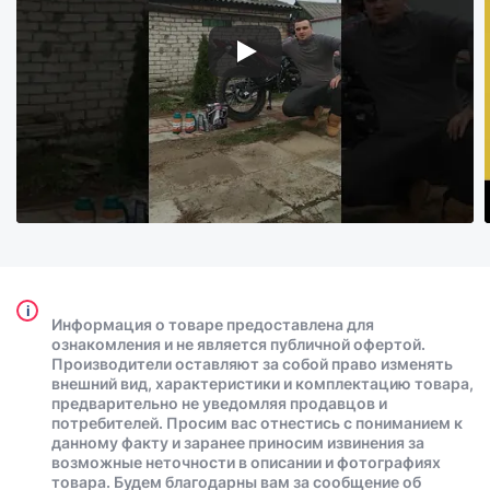
i
Информация о товаре предоставлена для
ознакомления и не является публичной офертой.
Производители оставляют за собой право изменять
внешний вид, характеристики и комплектацию товара,
предварительно не уведомляя продавцов и
потребителей. Просим вас отнестись с пониманием к
данному факту и заранее приносим извинения за
возможные неточности в описании и фотографиях
товара. Будем благодарны вам за сообщение об