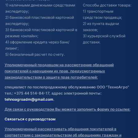
1) наличными денежными средствами
Способы доставки товара:
экспедитору;
1) транспортным
2) банковской пластиковой карточкой
средством продавца;
экспедитору;
2) из пункта выдачи
3) банковской пластиковой карточкой в
заказов;
режиме «онлайн»;
3) курьерской службой
4) оформление кредита через банк/
доставки.
лизинг;
5) безналичный расчет по счету.
Уполномоченный продавцом на рассмотрение обращений
покупателей о нарушении их прав, предусмотренных
законодательством о защите прав потребителей:
специалист по послепродажному обслуживанию ООО "ТехноАгро"
тел.: +375 44 514-84-17, адрес электронной почты:
tehnoagroadm@gmail.com
.
Для связи с руководством Вы можете заполнить форму по ссылке:
Связаться с руководством
Уполномоченный рассматривать обращения покупателей в
соответствии с законодательством об обращениях граждан и