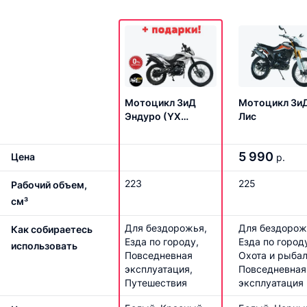
Мотоцикл ЗиД
Мотоцикл Зи
Эндуро (YX
Лис
250GY-C5C)
5 990
Цена
р.
223
225
Рабочий объем,
см³
Для бездорожья,
Для бездорож
Как собираетесь
Езда по городу,
Езда по город
использовать
Повседневная
Охота и рыбал
эксплуатация,
Повседневная
Путешествия
эксплуатация