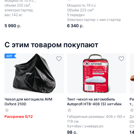
Мощность 15 л.с.,
объем 225 см³,
Мощность 19 л.с
электростартер,
Объём 223 см³
вес 142 кг.
5 передач
Электростартер + кик-стартер
5 990
р.
6 340
р.
С этим товаром покупают
ХИТ
Чехол для мотоцикла AVM
Тент-чехол на автомобиль
Ре
Oxford 210D
Autoprofi HTB-406 (S) хетчбек
т.
Рассрочка 0/12
Габаритные размеры: 406 х 165 х
Дл
119 см.
Ши
Хэтчбек / универсал.
Ст
98
р.
1