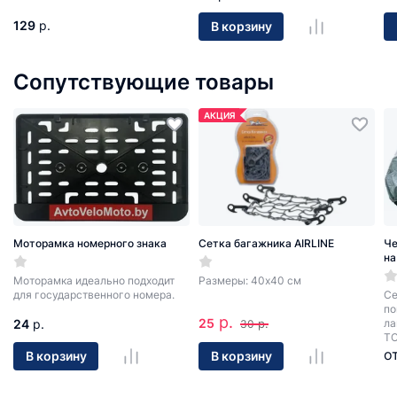
129
р.
В корзину
Сопутствующие товары
АКЦИЯ
Моторамка номерного знака
Сетка багажника AIRLINE
Че
на
Моторамка идеально подходит
Размеры: 40х40 см
для государственного номера.
Се
по
р.
25
24
р.
р.
ла
30
ТС
о
В корзину
В корзину