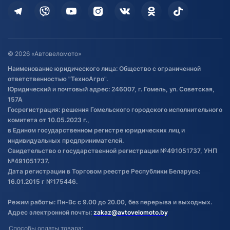
Кредит и рассрочка
Дополнительные услуги
Гарантия и возврат
Оставить отзыв
Договор публичной оферты
© 2026 «Автовеломото»
Правила публикации отзывов о
Наименование юридического лица: Общество с ограниченной
товаре
ответственностью "ТехноАгро".
Обработка файлов cookie
Юридический и почтовый адрес: 246007, г. Гомель, ул. Советская,
Постановка транспорта на учет
157А
Госрегистрация: решения Гомельского городского исполнительного
Обновления в ЭПТС 2024
комитета от 10.05.2023 г.,
в Едином государственном регистре юридических лиц и
индивидуальных предпринимателей.
Свидетельство о государственной регистрации №491051737, УНП
№491051737.
Дата регистрации в Торговом реестре Республики Беларусь:
16.01.2015 г №175446.
Режим работы: Пн-Вс с 9.00 до 20.00, без перерыва и выходных.
Адрес электронной почты:
zakaz@avtovelomoto.by
Способы оплаты товара: