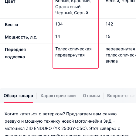
Белый, Красный,
Белый, Черны
Цвет
Оранжевый,
Черный, Серый
134
142
Вес, кг
14
15
Мощность, л.с.
Телескопическая
перевернутая
Передняя
перевернутая
телескопичес
подвеска
вилка
Обзор товара
Характеристики
Отзывы
Вопрос-отве
Хотите кататься с ветерком? Предлагаем вам самую
резвую и мощную технику новой мотолинейки ЗиД –
мотоцикл ZID ENDURO (YX 250GY-C5C). Этот «зверь» с
легкостью рассекает любые дороги, оставляя конкурентов