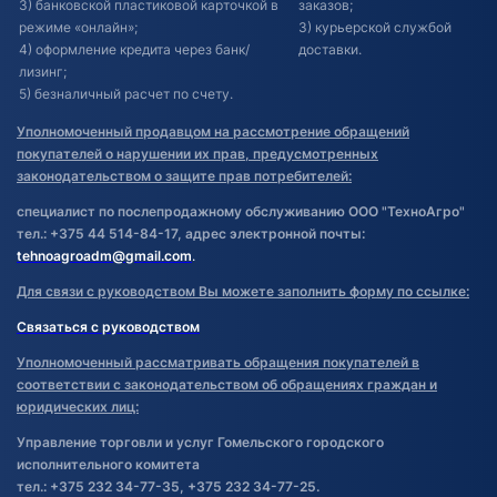
3) банковской пластиковой карточкой в
заказов;
режиме «онлайн»;
3) курьерской службой
4) оформление кредита через банк/
доставки.
лизинг;
5) безналичный расчет по счету.
Уполномоченный продавцом на рассмотрение обращений
покупателей о нарушении их прав, предусмотренных
законодательством о защите прав потребителей:
специалист по послепродажному обслуживанию ООО "ТехноАгро"
тел.: +375 44 514-84-17, адрес электронной почты:
tehnoagroadm@gmail.com
.
Для связи с руководством Вы можете заполнить форму по ссылке:
Связаться с руководством
Уполномоченный рассматривать обращения покупателей в
соответствии с законодательством об обращениях граждан и
юридических лиц:
Управление торговли и услуг Гомельского городского
исполнительного комитета
тел.: +375 232 34-77-35, +375 232 34-77-25.