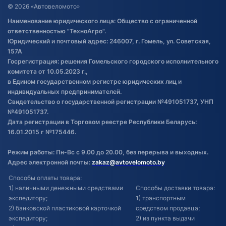
Договор публичной оферты
© 2026 «Автовеломото»
Правила публикации отзывов о
Наименование юридического лица: Общество с ограниченной
товаре
ответственностью "ТехноАгро".
Обработка файлов cookie
Юридический и почтовый адрес: 246007, г. Гомель, ул. Советская,
Постановка транспорта на учет
157А
Госрегистрация: решения Гомельского городского исполнительного
Обновления в ЭПТС 2024
комитета от 10.05.2023 г.,
в Едином государственном регистре юридических лиц и
индивидуальных предпринимателей.
Свидетельство о государственной регистрации №491051737, УНП
№491051737.
Дата регистрации в Торговом реестре Республики Беларусь:
16.01.2015 г №175446.
Режим работы: Пн-Вс с 9.00 до 20.00, без перерыва и выходных.
Адрес электронной почты:
zakaz@avtovelomoto.by
Способы оплаты товара:
1) наличными денежными средствами
Способы доставки товара:
экспедитору;
1) транспортным
2) банковской пластиковой карточкой
средством продавца;
экспедитору;
2) из пункта выдачи