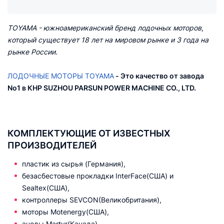
TOYAMA - южноамериканский бренд лодочных моторов,
который существует 18 лет на мировом рынке и 3 года на
рынке России.
ЛОДОЧНЫЕ МОТОРЫ TOYAMA
- Это качество от
завода
No1 в КНР SUZHOU PARSUN POWER MACHINE CO., LTD.
КОМПЛЕКТУЮЩИЕ ОТ ИЗВЕСТНЫХ
ПРОИЗВОДИТЕЛЕЙ
пластик из сырья (Германия),
безасбестовые прокладки InterFace(США) и
Sealtex(США),
контроллеры SEVCON(Великобритания),
моторы Motenergy(США),
аноды Martyr(Канада),