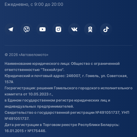
персональных данных
Активный отдых и спорт
Лодочные моторные
Ежедневно, с 9:00 до 20:00
Доставка
Здоровье
Оплата
Для дома
Кредит и рассрочка
Дополнительные услуги
Гарантия и возврат
Оставить отзыв
Договор публичной оферты
© 2026 «Автовеломото»
Правила публикации отзывов о
Наименование юридического лица: Общество с ограниченной
товаре
ответственностью "ТехноАгро".
Обработка файлов cookie
Юридический и почтовый адрес: 246007, г. Гомель, ул. Советская,
Постановка транспорта на учет
157А
Госрегистрация: решения Гомельского городского исполнительного
Обновления в ЭПТС 2024
комитета от 10.05.2023 г.,
в Едином государственном регистре юридических лиц и
индивидуальных предпринимателей.
Свидетельство о государственной регистрации №491051737, УНП
№491051737.
Дата регистрации в Торговом реестре Республики Беларусь:
16.01.2015 г №175446.