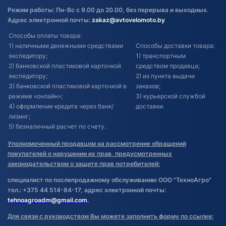
Режим работы: Пн-Вс с 9.00 до 20.00, без перерыва и выходных.
Адрес электронной почты:
zakaz@avtovelomoto.by
Способы оплаты товара:
1) наличными денежными средствами
Способы доставки товара:
экспедитору;
1) транспортным
2) банковской пластиковой карточкой
средством продавца;
экспедитору;
2) из пункта выдачи
3) банковской пластиковой карточкой в
заказов;
режиме «онлайн»;
3) курьерской службой
4) оформление кредита через банк/
доставки.
лизинг;
5) безналичный расчет по счету.
Уполномоченный продавцом на рассмотрение обращений
покупателей о нарушении их прав, предусмотренных
законодательством о защите прав потребителей:
специалист по послепродажному обслуживанию ООО "ТехноАгро"
тел.: +375 44 514-84-17, адрес электронной почты:
tehnoagroadm@gmail.com
.
Для связи с руководством Вы можете заполнить форму по ссылке: