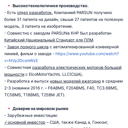
Высокотехнологичное производство.
- Есть
отдел разработок.
Компанией PARSUN получено
более 31 патента на дизайн, свыше 27 патентов на полезную
модель, 3 патента на изобретение.
- Совместно с заводом PARSUNв КНР был разработан
Китайский Национальный Стандарт для ПЛМ
.
-
Завод полного цикла
с автоматизированной конвеерной
линией, фильм о заводе -
https://www.youtube.com/watch?
v=NVp2DcsmWzE
- Совместная
разработка электрических моторов большой
мощности
с ElcoMotorYachts. LLC(США),
- Разработка и выпуск
новых моделей ежегодно
в среднем
2-3 (новинки 2016 г. – F6ABMS, F20ABMS, F40, TC3.6BMS,
TC5BMS, T18BMS, T25BM JET).
Доверие на мировом рынке
- Зарубежные инвестиции:
✓основной инвестор
– США, также Канад а, Гонконг,