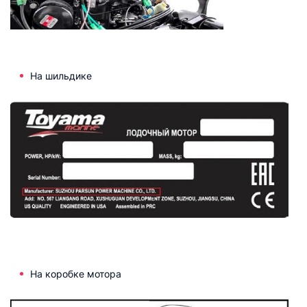
На шильдике
На коробке мотора