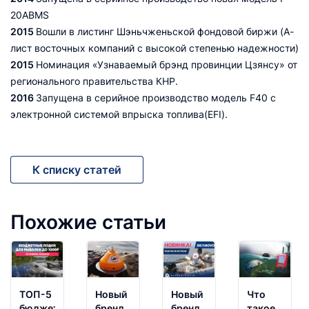
20ABMS
2015
Вошли в листинг Шэньчженьской фондовой биржи (А-
лист восточных компаний с высокой степенью надежности)
2015
Номинация «Узнаваемый брэнд провинции Цзянсу» от
регионального правительства КНР.
2016
Запущена в серийное производство модель F40 с
электронной системой впрыска топлива(EFI).
К списку статей
Похожие статьи
ТОП-5
Новый
Новый
Что
бюджетных
бренд
бренд
такое