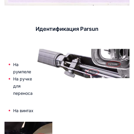
Идентификация Parsun
На
румпеле
На ручке
для
переноса
На винтах