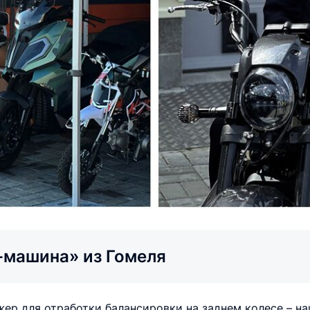
-машина» из Гомеля
ер для отработки балансировки на заднем колесе – н