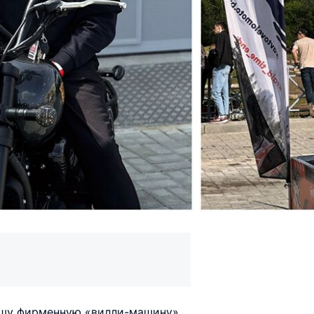
ашу фирменную «вилли-машину»,