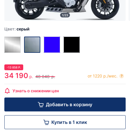
1/23
Цвет:
серый
-
13 858
Р.
34 190
от 1220 р./мес.
?
р.
48 048
р.
Узнать о снижении цен
Добавить в корзину
Купить в 1 клик