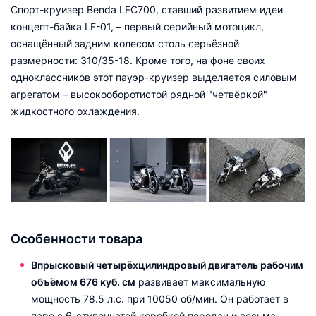
Спорт-круизер Benda LFC700, ставший развитием идеи
концепт-байка LF-01, – первый серийный мотоцикл,
оснащённый задним колесом столь серьёзной
размерности: 310/35-18. Кроме того, на фоне своих
одноклассников этот пауэр-круизер выделяется силовым
агрегатом – высокооборотистой рядной "четвёркой"
жидкостного охлаждения.
Особенности товара
Впрысковый четырёхцилиндровый двигатель рабочим
объёмом 676 куб. см
развивает максимальную
мощность 78.5 л.с. при 10050 об/мин. Он работает в
паре с 6-ступенчатой коробкой передач и весьма