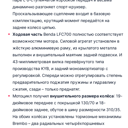
динамично разгоняет спорт-круизер.
Проскальзывающее сцепление входит в базовую
комплектацию, крутящий момент передаётся на
заднее колесо цепью.
Ходовая часть
Benda LFC700 полностью соответствует
возможностям мотора. Силовой агрегат установлен в
жёсткую алюминиевую раму, из крылатого металла
выполнен и внушительный маятник задней подвески. И
43-миллиметровая вилка перевёрнутого типа
производства KYB, и задний моноамортизатор с
регулировкой. Спереди можно отрегулировать степень
предварительного поджатия пружины и гидравлику
сжатия, сзади – только преднатяг.
Мотоцикл получил
внушительного размера колёса
: 19-
дюймовое переднее с покрышкой 130/70 и 18-
дюймовое заднее, обутое в шину размерности 310/35.
На обоих колёсах установлены тормозные механизмы
Brembo – два радиальных четырёхпоршневых