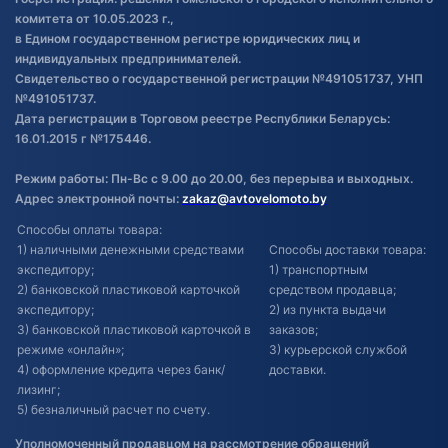
Обновления в ЭПТС 2024
комитета от 10.05.2023 г.,
в Едином государственном регистре юридических лиц и
индивидуальных предпринимателей.
Свидетельство о государственной регистрации №491051737, УНП
№491051737.
Дата регистрации в Торговом реестре Республики Беларусь:
16.01.2015 г №175446.
Режим работы: Пн-Вс с 9.00 до 20.00, без перерыва и выходных.
Адрес электронной почты:
zakaz@avtovelomoto.by
Способы оплаты товара:
1) наличными денежными средствами
Способы доставки товара:
экспедитору;
1) транспортным
2) банковской пластиковой карточкой
средством продавца;
экспедитору;
2) из пункта выдачи
3) банковской пластиковой карточкой в
заказов;
режиме «онлайн»;
3) курьерской службой
4) оформление кредита через банк/
доставки.
лизинг;
5) безналичный расчет по счету.
Уполномоченный продавцом на рассмотрение обращений