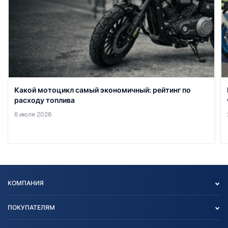
Какой мотоцикл самый экономичный: рейтинг по
расходу топлива
6 июля 2026
КОМПАНИЯ
Опт
ПОКУПАТЕЛЯМ
О нас
Контакты
Политика конфиденциальности