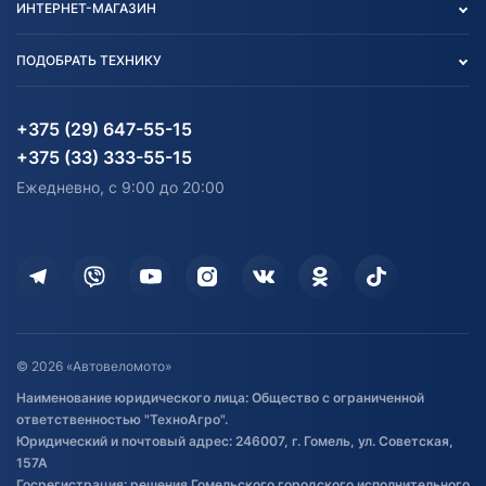
ИНТЕРНЕТ-МАГАЗИН
Тест-драйв
Отзыв согласия обработки
Вакансии
персональных данных
Авто и Мото
ПОДОБРАТЬ ТЕХНИКУ
Блог
Согласие на обработку
Агротехника
Партнерам
персональных данных
Огород и дача
Мототехника
Карта сайта
Информация до получения
Водный транспорт
Агротехника
+375 (29) 647-55-15
согласия на обработку
Электротранспорт
Электротранспорт
+375 (33) 333-55-15
персональных данных
Активный отдых и спорт
Лодочные моторные
Ежедневно, с 9:00 до 20:00
Доставка
Здоровье
Оплата
Для дома
Кредит и рассрочка
Дополнительные услуги
Гарантия и возврат
Оставить отзыв
Договор публичной оферты
© 2026 «Автовеломото»
Правила публикации отзывов о
Наименование юридического лица: Общество с ограниченной
товаре
ответственностью "ТехноАгро".
Обработка файлов cookie
Юридический и почтовый адрес: 246007, г. Гомель, ул. Советская,
Постановка транспорта на учет
157А
Госрегистрация: решения Гомельского городского исполнительного