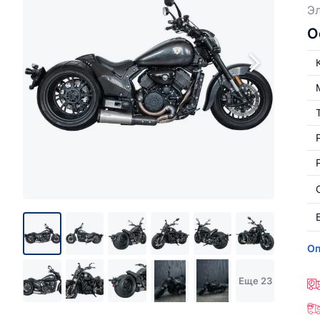
Э
О
Оп
Еще 23