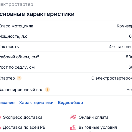
лектростартер
сновные характеристики
Класс мотоцикла
Круизе
Мощность, л.с.
6
Тактность
4-х тактны
Рабочий объем, см³
80
Рост по седлу, см
6
Стартер
С электростартеро
?
Балансировочный вал
Не
?
исание
Характеристики
Видеообзор
Экспресс доставка!
Онлайн оплата
Доставка по всей РБ
Выгодные условия