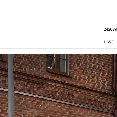
242089
1 650