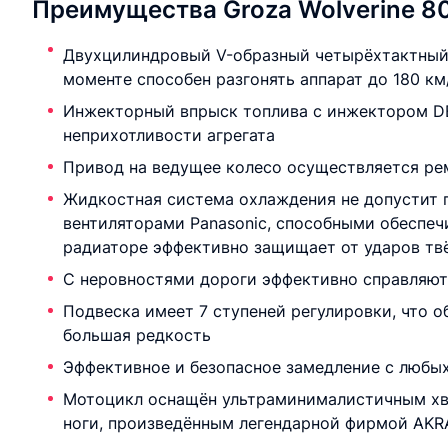
Преимущества Groza Wolverine 8
Двухцилиндровый V-образный четырёхтактный
моменте способен разгонять аппарат до 180 км
Инжекторный впрыск топлива с инжектором DE
неприхотливости агрегата
Привод на ведущее колесо осуществляется ре
Жидкостная система охлаждения не допустит 
вентиляторами Panasonic, способными обеспеч
радиаторе эффективно защищает от ударов тв
С неровностями дороги эффективно справляютс
Подвеска имеет 7 ступеней регулировки, что о
большая редкость
Эффективное и безопасное замедление с любых
Мотоцикл оснащён ультраминималистичным хв
ноги, произведённым легендарной фирмой AKR