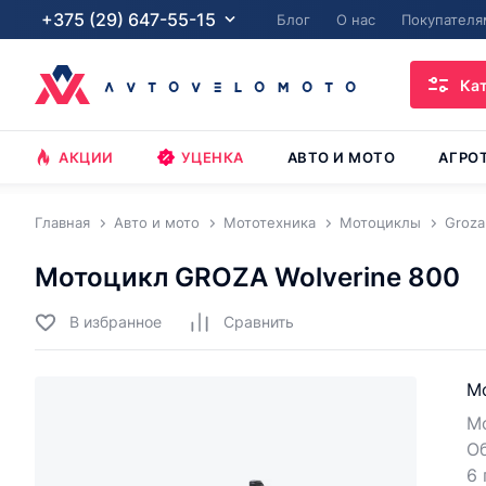
+375 (29) 647-55-15
Блог
О нас
Покупателя
Ка
АКЦИИ
УЦЕНКА
АВТО И МОТО
АГРО
Главная
Авто и мото
Мототехника
Мотоциклы
Groza
Мотоцикл GROZA Wolverine 800
В избранное
Cравнить
Мо
Мо
О
6 