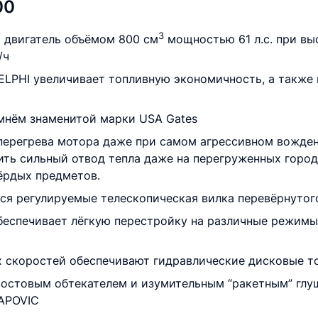
00
3
 двигатель объёмом 800 см
мощностью 61 л.с. при вы
/ч
LPHI увеличивает топливную экономичность, а также 
мнём знаменитой марки USA Gates
перегрева мотора даже при самом агрессивном вожде
ить сильный отвод тепла даже на перегруженных горо
ёрдых предметов.
я регулируемые телескопическая вилка перевёрнутого
беспечивает лёгкую перестройку на различные режимы 
 скоростей обеспечивают гидравлические дисковые то
остовым обтекателем и изумительным “ракетным” глу
APOVIC