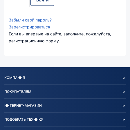
Забыли свой пароль?
Зарегистрироваться
Если вы впервые на сайте, заполните, пожалуйста,
регистрационную форму.
КОМПАНИЯ
Опт
ПОКУПАТЕЛЯМ
О нас
Контакты
Политика конфиденциальности
ИНТЕРНЕТ-МАГАЗИН
Тест-драйв
Отзыв согласия обработки
Вакансии
персональных данных
Авто и Мото
ПОДОБРАТЬ ТЕХНИКУ
Блог
Согласие на обработку
Агротехника
Партнерам
персональных данных
Огород и дача
Мототехника