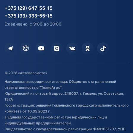
Карта сайта
Информация до получения
Водный транспорт
Агротехника
+375 (29) 647-55-15
согласия на обработку
Электротранспорт
Электротранспорт
+375 (33) 333-55-15
персональных данных
Активный отдых и спорт
Лодочные моторные
Ежедневно, с 9:00 до 20:00
Доставка
Здоровье
Оплата
Для дома
Кредит и рассрочка
Дополнительные услуги
Гарантия и возврат
Оставить отзыв
Договор публичной оферты
© 2026 «Автовеломото»
Правила публикации отзывов о
Наименование юридического лица: Общество с ограниченной
товаре
ответственностью "ТехноАгро".
Обработка файлов cookie
Юридический и почтовый адрес: 246007, г. Гомель, ул. Советская,
Постановка транспорта на учет
157А
Госрегистрация: решения Гомельского городского исполнительного
Обновления в ЭПТС 2024
комитета от 10.05.2023 г.,
в Едином государственном регистре юридических лиц и
индивидуальных предпринимателей.
Свидетельство о государственной регистрации №491051737, УНП