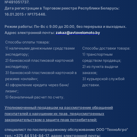
№491051737.
Дата регистрации в Торговом реестре Республики Беларусь:
16.01.2015 г №175446.
Режим работы: Пн-Вс с 9.00 до 20.00, без перерыва и выходных.
Адрес электронной почты:
zakaz@avtovelomoto.by
Способы оплаты товара:
1) наличными денежными средствами
Способы доставки товара:
экспедитору;
1) транспортным
2) банковской пластиковой карточкой
средством продавца;
экспедитору;
2) из пункта выдачи
3) банковской пластиковой карточкой в
заказов;
режиме «онлайн»;
3) курьерской службой
4) оформление кредита через банк/
доставки.
лизинг;
5) безналичный расчет по счету.
Уполномоченный продавцом на рассмотрение обращений
покупателей о нарушении их прав, предусмотренных
законодательством о защите прав потребителей:
специалист по послепродажному обслуживанию ООО "ТехноАгро"
тел.: +375 44 514-84-17, адрес электронной почты: