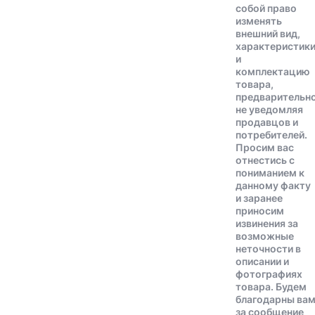
собой право
изменять
внешний вид,
характеристик
и
комплектацию
товара,
предварительн
не уведомляя
продавцов и
потребителей.
Просим вас
отнестись с
пониманием к
данному факту
и заранее
приносим
извинения за
возможные
неточности в
описании и
фотографиях
товара. Будем
благодарны ва
за сообщение