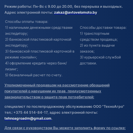
Режим работы: Пн-Вс с 9.00 до 20.00, без перерыва и выходных.
Адрес электронной почты:
zakaz@avtovelomoto.by
Способы оплаты товара:
1) наличными денежными средствами
Способы доставки товара:
экспедитору;
1) транспортным
2) банковской пластиковой карточкой
средством продавца;
экспедитору;
2) из пункта выдачи
3) банковской пластиковой карточкой в
заказов;
режиме «онлайн»;
3) курьерской службой
4) оформление кредита через банк/
доставки.
лизинг;
5) безналичный расчет по счету.
Уполномоченный продавцом на рассмотрение обращений
покупателей о нарушении их прав, предусмотренных
законодательством о защите прав потребителей:
специалист по послепродажному обслуживанию ООО "ТехноАгро"
тел.: +375 44 514-84-17, адрес электронной почты:
tehnoagroadm@gmail.com
.
Для связи с руководством Вы можете заполнить форму по ссылке: