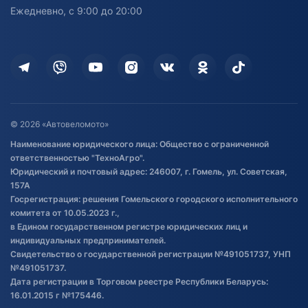
персональных данных
Активный отдых и спорт
Лодочные моторные
Ежедневно, с 9:00 до 20:00
Доставка
Здоровье
Оплата
Для дома
Кредит и рассрочка
Дополнительные услуги
Гарантия и возврат
Оставить отзыв
Договор публичной оферты
© 2026 «Автовеломото»
Правила публикации отзывов о
Наименование юридического лица: Общество с ограниченной
товаре
ответственностью "ТехноАгро".
Обработка файлов cookie
Юридический и почтовый адрес: 246007, г. Гомель, ул. Советская,
Постановка транспорта на учет
157А
Госрегистрация: решения Гомельского городского исполнительного
Обновления в ЭПТС 2024
комитета от 10.05.2023 г.,
в Едином государственном регистре юридических лиц и
индивидуальных предпринимателей.
Свидетельство о государственной регистрации №491051737, УНП
№491051737.
Дата регистрации в Торговом реестре Республики Беларусь:
16.01.2015 г №175446.