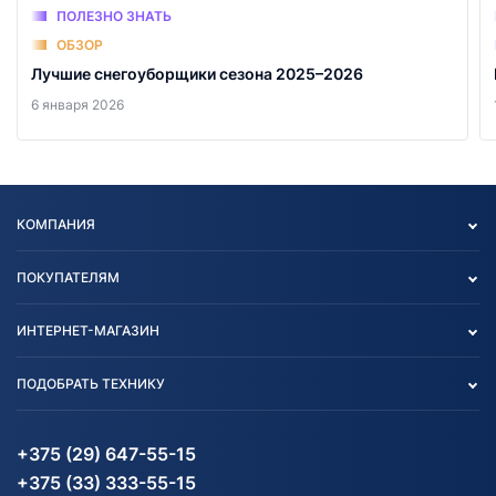
ПОЛЕЗНО ЗНАТЬ
ОБЗОР
Лучшие снегоуборщики сезона 2025–2026
6 января 2026
КОМПАНИЯ
Опт
ПОКУПАТЕЛЯМ
О нас
Контакты
Политика конфиденциальности
ИНТЕРНЕТ-МАГАЗИН
Тест-драйв
Отзыв согласия обработки
Вакансии
персональных данных
Авто и Мото
ПОДОБРАТЬ ТЕХНИКУ
Блог
Согласие на обработку
Агротехника
Партнерам
персональных данных
Огород и дача
Мототехника
Карта сайта
Информация до получения
Водный транспорт
Агротехника
+375 (29) 647-55-15
согласия на обработку
Электротранспорт
Электротранспорт
+375 (33) 333-55-15