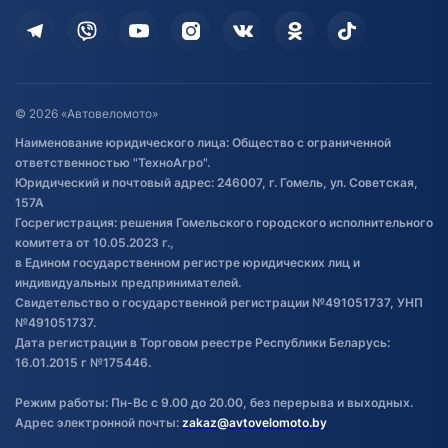
Кредит и рассрочка
Дополнительные услуги
Гарантия и возврат
Оставить отзыв
Договор публичной оферты
© 2026 «Автовеломото»
Правила публикации отзывов о
Наименование юридического лица: Общество с ограниченной
товаре
ответственностью "ТехноАгро".
Обработка файлов cookie
Юридический и почтовый адрес: 246007, г. Гомель, ул. Советская,
Постановка транспорта на учет
157А
Госрегистрация: решения Гомельского городского исполнительного
Обновления в ЭПТС 2024
комитета от 10.05.2023 г.,
в Едином государственном регистре юридических лиц и
индивидуальных предпринимателей.
Свидетельство о государственной регистрации №491051737, УНП
№491051737.
Дата регистрации в Торговом реестре Республики Беларусь:
16.01.2015 г №175446.
Режим работы: Пн-Вс с 9.00 до 20.00, без перерыва и выходных.
Адрес электронной почты:
zakaz@avtovelomoto.by