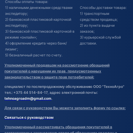
Способы оплаты товара:
1) наличными денежными средствами
Способы доставки товара:
экспедитору;
1) транспортным
2) банковской пластиковой карточкой
средством продавца;
экспедитору;
2) из пункта выдачи
3) банковской пластиковой карточкой в
заказов;
режиме «онлайн»;
3) курьерской службой
4) оформление кредита через банк/
доставки.
лизинг;
5) безналичный расчет по счету.
Уполномоченный продавцом на рассмотрение обращений
покупателей о нарушении их прав, предусмотренных
законодательством о защите прав потребителей:
специалист по послепродажному обслуживанию ООО "ТехноАгро"
тел.: +375 44 514-84-17, адрес электронной почты:
tehnoagroadm@gmail.com
.
Для связи с руководством Вы можете заполнить форму по ссылке:
Связаться с руководством
Уполномоченный рассматривать обращения покупателей в
соответствии с законодательством об обращениях граждан и