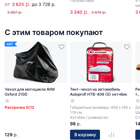
Полуавтомат
4 
р.
от
3 625
до 3 728 р.
ки
р.
3 340
3
р.
р.
3 987
3 674
С этим товаром покупают
ХИТ
Чехол для мотоцикла AVM
Тент-чехол на автомобиль
Ре
Oxford 210D
Autoprofi HTB-406 (S) хетчбек
т.
Рассрочка 0/12
Габаритные размеры: 406 х 165 х
Дл
119 см.
Ши
Хэтчбек / универсал.
Ст
98
р.
1
129
р.
В корзину