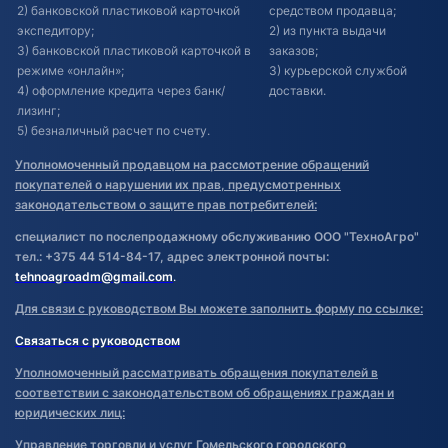
2) банковской пластиковой карточкой
средством продавца;
экспедитору;
2) из пункта выдачи
3) банковской пластиковой карточкой в
заказов;
режиме «онлайн»;
3) курьерской службой
4) оформление кредита через банк/
доставки.
лизинг;
5) безналичный расчет по счету.
Уполномоченный продавцом на рассмотрение обращений
покупателей о нарушении их прав, предусмотренных
законодательством о защите прав потребителей:
специалист по послепродажному обслуживанию ООО "ТехноАгро"
тел.: +375 44 514-84-17, адрес электронной почты:
tehnoagroadm@gmail.com
.
Для связи с руководством Вы можете заполнить форму по ссылке:
Связаться с руководством
Уполномоченный рассматривать обращения покупателей в
соответствии с законодательством об обращениях граждан и
юридических лиц:
Управление торговли и услуг Гомельского городского