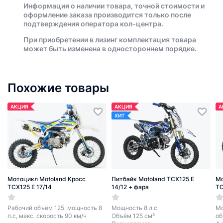
Информация о наличии товара, точной стоимости и
оформление заказа производится только после
подтверждения оператора кол-центра.
При приобретении в лизинг комплектация товара
может быть изменена в одностороннем порядке.
Похожие товары
АКЦИЯ
АКЦИЯ
А
ХИТ
Мотоцикл Motoland Кросс
Питбайк Motoland TCX125 E
Мо
TCX125 E 17/14
14/12 + фара
TC
Рабочий объём 125, мощность 8
Мощность 8 л.с
Мо
л.с, макс. скорость 90 км/ч
Объём 125 см³
об