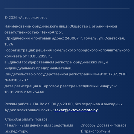
Гарантия и возврат
Оставить отзыв
Договор публичной оферты
© 2026 «Автовеломото»
Правила публикации отзывов о
Наименование юридического лица: Общество с ограниченной
товаре
ответственностью "ТехноАгро".
Обработка файлов cookie
Юридический и почтовый адрес: 246007, г. Гомель, ул. Советская,
Постановка транспорта на учет
157А
Госрегистрация: решения Гомельского городского исполнительного
Обновления в ЭПТС 2024
комитета от 10.05.2023 г.,
в Едином государственном регистре юридических лиц и
индивидуальных предпринимателей.
Свидетельство о государственной регистрации №491051737, УНП
№491051737.
Дата регистрации в Торговом реестре Республики Беларусь:
16.01.2015 г №175446.
Режим работы: Пн-Вс с 9.00 до 20.00, без перерыва и выходных.
Адрес электронной почты:
zakaz@avtovelomoto.by
Способы оплаты товара:
1) наличными денежными средствами
Способы доставки товара:
экспедитору;
1) транспортным