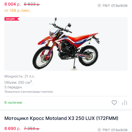
6 004
р.
6 603
р.
Нет отзывов
от 168 р./мес.
АКЦИЯ
Мощность: 21 л.с.
3
Объем: 250 см
.
5 передач.
Электростартер/кикстартер.
В наличии
Мотоцикл Кросс Motoland X3 250 LUX (172FMM)
6 690
р.
7 359
р.
Нет отзывов