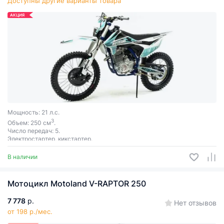
Доступны другие варианты товара
АКЦИЯ
Мощность: 21 л.с.
3
Объем: 250 см
.
Число передач: 5.
Электростартер, кикстартер.
В наличии
Мотоцикл Motoland V-RAPTOR 250
7 778
р.
Нет отзывов
от 198 р./мес.