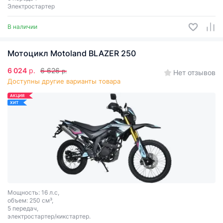
Электростартер
В наличии
Мотоцикл Motoland BLAZER 250
6 024
р.
6 626
р.
Нет отзывов
Доступны другие варианты товара
АКЦИЯ
ХИТ
Мощность: 16 л.с,
объем: 250 см³,
5 передач,
электростартер/кикстартер.