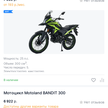
Нет отзывов
от 193 р./мес.
ХИТ
Мощность: 25 л.с.
3
Объем: 300 см
.
Число передач: 5.
Электростартер, кикстартер.
В наличии
Мотоцикл Motoland BANDIT 300
6 922
р.
Нет отзывов
Доступны другие варианты товара