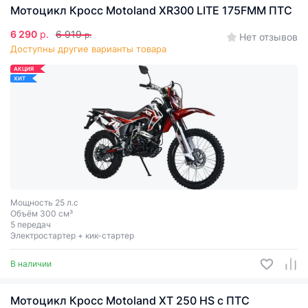
Мотоцикл Кросс Motoland XR300 LITE 175FMM ПТС
6 290
р.
6 919
р.
Нет отзывов
Доступны другие варианты товара
АКЦИЯ
ХИТ
Мощность 25 л.с
Объём 300 см³
5 передач
Электростартер + кик-стартер
В наличии
Мотоцикл Кросс Motoland XT 250 HS с ПТС