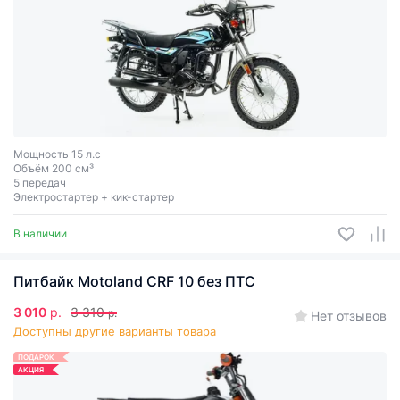
Мощность 15 л.с
Объём 200 см³
5 передач
Электростартер + кик-стартер
В наличии
Питбайк Motoland CRF 10 без ПТС
3 010
р.
3 310
р.
Нет отзывов
Доступны другие варианты товара
ПОДАРОК
АКЦИЯ