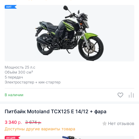
ХИТ
Мощность 25 л.с
Объём 300 см³
5 передач
Электростартер + кик-стартер
В наличии
Питбайк Motoland TCX125 E 14/12 + фара
3 340
р.
3 674
р.
Нет отзывов
Доступны другие варианты товара
АКЦИЯ