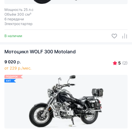
Мощность 25 л.с
Объём 300 см³
6 передачи
Электростартер
В наличии
Мотоцикл WOLF 300 Motoland
9 020
р.
5
(2)
от 229 р./мес.
ПОДАРОК
ХИТ