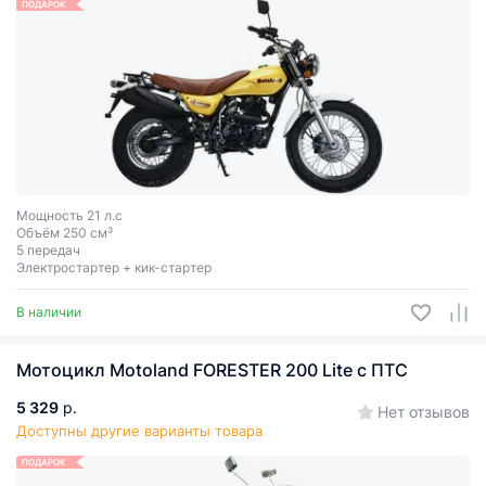
ПОДАРОК
Мощность 21 л.с
Объём 250 см³
5 передач
Электростартер + кик-стартер
В наличии
Мотоцикл Motoland FORESTER 200 Lite c ПТС
5 329
р.
Нет отзывов
Доступны другие варианты товара
ПОДАРОК