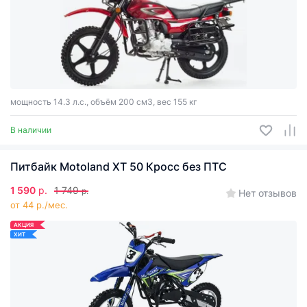
мощность 14.3 л.с., объём 200 см3, вес 155 кг
В наличии
Питбайк Motoland ХТ 50 Кросс без ПТС
1 590
р.
1 749
р.
Нет отзывов
от 44 р./мес.
АКЦИЯ
ХИТ