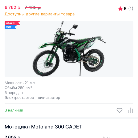
6 762
р.
7 438
р.
5
(1)
Доступны другие варианты товара
АКЦИЯ
ХИТ
Мощность 21 л.с
Объём 250 см³
5 передач
Электростартер + кик-стартер
В наличии
Мотоцикл Motoland 300 CADET
7 605
р.