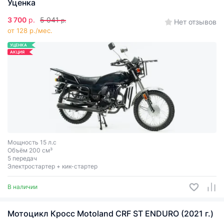
Уценка
3 700
р.
5 041
р.
Нет отзывов
от 128 р./мес.
УЦЕНКА
АКЦИЯ
Мощность 15 л.с
Объём 200 см³
5 передач
Электростартер + кик-стартер
В наличии
Мотоцикл Кросс Motoland CRF ST ENDURO (2021 г.)