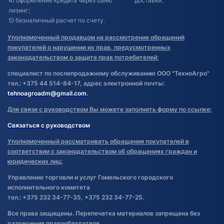
4) оформление кредита через банк/
доставки.
лизинг;
5) безналичный расчет по счету.
Уполномоченный продавцом на рассмотрение обращений
покупателей о нарушении их прав, предусмотренных
законодательством о защите прав потребителей:
специалист по послепродажному обслуживанию ООО "ТехноАгро"
тел.: +375 44 514-84-17, адрес электронной почты:
tehnoagroadm@gmail.com
.
Для связи с руководством Вы можете заполнить форму по ссылке:
Связаться с руководством
Уполномоченный рассматривать обращения покупателей в
соответствии с законодательством об обращениях граждан и
юридических лиц:
Управление торговли и услуг Гомельского городского
исполнительного комитета
тел.: +375 232 34-77-35, +375 232 34-77-25.
Все права защищены. Перепечатка материалов запрещена без
разрешения правообладателя.