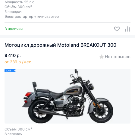
Мощность 25 л.с
Объём 300 см³
5 передач
Электростартер + кик-стартер
В наличии
Мотоцикл дорожный Motoland BREAKOUT 300
9 410
р.
Нет отзывов
от 239 р./мес.
ХИТ
Объём 300 см³
6 передач