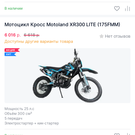
В наличии
Мотоцикл Кросс Motoland XR300 LITE (175FMM)
6 016
р.
6 618
р.
Нет отзывов
Доступны другие варианты товара
АКЦИЯ
ХИТ
Мощность 25 л.с
Объём 300 см³
5 передач
Электростартер + кик-стартер