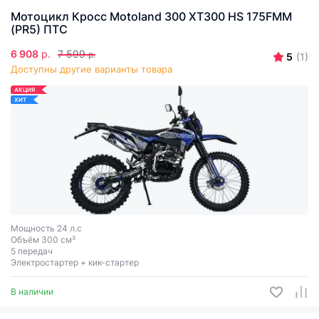
Мотоцикл Кросс Motoland 300 XT300 HS 175FMM
(PR5) ПТС
6 908
р.
7 599
р.
5
(1)
Доступны другие варианты товара
АКЦИЯ
ХИТ
Мощность 24 л.с
Объём 300 см³
5 передач
Электростартер + кик-стартер
В наличии