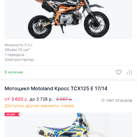
Мощность 5 л.с
Объём 70 см³
1 передача
Электростартер
В наличии
Мотоцикл Motoland Кросс TCX125 E 17/14
от
3 625
р.
до 3 728 р.
3 987
р.
Нет отзывов
Доступны другие варианты товара
АКЦИЯ