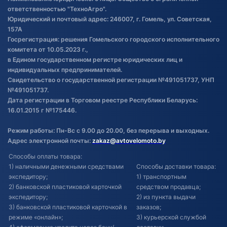
товаре
ответственностью "ТехноАгро".
Обработка файлов cookie
Юридический и почтовый адрес: 246007, г. Гомель, ул. Советская,
Постановка транспорта на учет
157А
Госрегистрация: решения Гомельского городского исполнительного
Обновления в ЭПТС 2024
комитета от 10.05.2023 г.,
в Едином государственном регистре юридических лиц и
индивидуальных предпринимателей.
Свидетельство о государственной регистрации №491051737, УНП
№491051737.
Дата регистрации в Торговом реестре Республики Беларусь:
16.01.2015 г №175446.
Режим работы: Пн-Вс с 9.00 до 20.00, без перерыва и выходных.
Адрес электронной почты:
zakaz@avtovelomoto.by
Способы оплаты товара:
1) наличными денежными средствами
Способы доставки товара:
экспедитору;
1) транспортным
2) банковской пластиковой карточкой
средством продавца;
экспедитору;
2) из пункта выдачи
3) банковской пластиковой карточкой в
заказов;
режиме «онлайн»;
3) курьерской службой