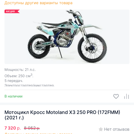
Доступны другие варианты товара
АКЦИЯ
Мощность: 21 л.с.
3
Объем: 250 см
.
5 передач.
Электростартер/кикстартер.
В наличии
Мотоцикл Кросс Motoland X3 250 PRO (172FMM)
(2021 г.)
7 320
р.
8 052
р.
Нет отзывов