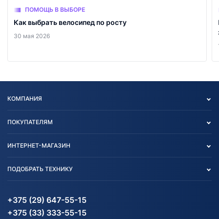
ПОМОЩЬ В ВЫБОРЕ
Как выбрать велосипед по росту
30 мая 2026
КОМПАНИЯ
Опт
ПОКУПАТЕЛЯМ
О нас
Контакты
Политика конфиденциальности
ИНТЕРНЕТ-МАГАЗИН
Тест-драйв
Отзыв согласия обработки
Вакансии
персональных данных
Авто и Мото
ПОДОБРАТЬ ТЕХНИКУ
Блог
Согласие на обработку
Агротехника
Партнерам
персональных данных
Огород и дача
Мототехника
Карта сайта
Информация до получения
Водный транспорт
Агротехника
+375 (29) 647-55-15
согласия на обработку
Электротранспорт
Электротранспорт
+375 (33) 333-55-15