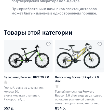
подтверждения оператора кол-центра.
При приобретении в лизинг комплектация товара
может быть изменена в одностороннем порядке.
Товары этой категории
Велосипед Forward RIZE 20 2.0
Велосипед Forward Raptor 2.0
disc
Горный, рама из алюминия;
колеса 20,
Горный велосипед
Forward
вилка жесткая стальная,
Raptor 2.0 disc
вида двухподвес
7 скоростей,
оснащен усиленной рамой,
тормоза ободные (V-Brake).
имеет амортизацию не только
переднего, но и заднего колес,
557
р.
854
р.