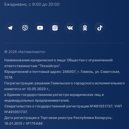
персональных данных
Активный отдых и спорт
Лодочные моторные
Ежедневно, с 9:00 до 20:00
Доставка
Здоровье
Оплата
Для дома
Кредит и рассрочка
Дополнительные услуги
Гарантия и возврат
Оставить отзыв
Договор публичной оферты
© 2026 «Автовеломото»
Правила публикации отзывов о
Наименование юридического лица: Общество с ограниченной
товаре
ответственностью "ТехноАгро".
Обработка файлов cookie
Юридический и почтовый адрес: 246007, г. Гомель, ул. Советская,
Постановка транспорта на учет
157А
Госрегистрация: решения Гомельского городского исполнительного
Обновления в ЭПТС 2024
комитета от 10.05.2023 г.,
в Едином государственном регистре юридических лиц и
индивидуальных предпринимателей.
Свидетельство о государственной регистрации №491051737, УНП
№491051737.
Дата регистрации в Торговом реестре Республики Беларусь:
16.01.2015 г №175446.