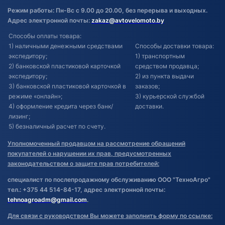
Режим работы: Пн-Вс с 9.00 до 20.00, без перерыва и выходных.
Адрес электронной почты:
zakaz@avtovelomoto.by
Способы оплаты товара:
1) наличными денежными средствами
Способы доставки товара:
экспедитору;
1) транспортным
2) банковской пластиковой карточкой
средством продавца;
экспедитору;
2) из пункта выдачи
3) банковской пластиковой карточкой в
заказов;
режиме «онлайн»;
3) курьерской службой
4) оформление кредита через банк/
доставки.
лизинг;
5) безналичный расчет по счету.
Уполномоченный продавцом на рассмотрение обращений
покупателей о нарушении их прав, предусмотренных
законодательством о защите прав потребителей:
специалист по послепродажному обслуживанию ООО "ТехноАгро"
тел.: +375 44 514-84-17, адрес электронной почты:
tehnoagroadm@gmail.com
.
Для связи с руководством Вы можете заполнить форму по ссылке: