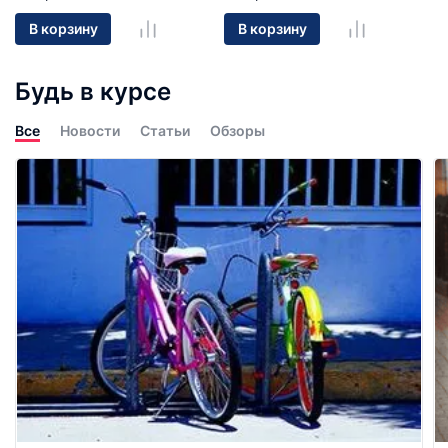
что обеспечивает улучшенный
(по сравнению с хардтейлом)
В корзину
В корзину
контроль и повышенный комфорт.
Двухподвес отлично подойдет
для агрессивной и
Будь в курсе
экстремальной езды по
бездорожью и пересеченной
местности.
Все
Новости
Статьи
Обзоры