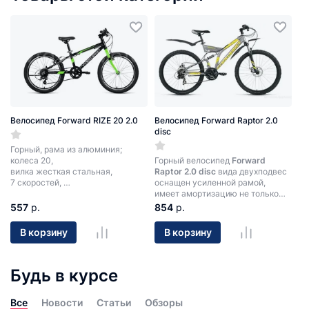
Велосипед Forward RIZE 20 2.0
Велосипед Forward Raptor 2.0
disc
Горный, рама из алюминия;
колеса 20,
Горный велосипед
Forward
вилка жесткая стальная,
Raptor 2.0 disc
вида двухподвес
7 скоростей,
оснащен усиленной рамой,
тормоза ободные (V-Brake).
имеет амортизацию не только
переднего, но и заднего колес,
557
р.
854
р.
что обеспечивает улучшенный
(по сравнению с хардтейлом)
В корзину
В корзину
контроль и повышенный комфорт.
Двухподвес отлично подойдет
для агрессивной и
Будь в курсе
экстремальной езды по
бездорожью и пересеченной
местности.
Все
Новости
Статьи
Обзоры