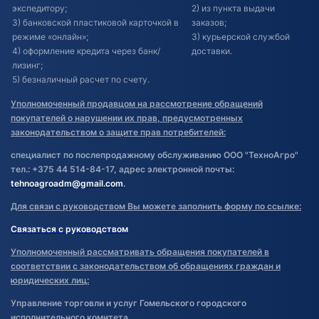
экспедитору;
2) из пункта выдачи
3) банковской пластиковой карточкой в
заказов;
режиме «онлайн»;
3) курьерской службой
4) оформление кредита через банк/
доставки.
лизинг;
5) безналичный расчет по счету.
Уполномоченный продавцом на рассмотрение обращений
покупателей о нарушении их прав, предусмотренных
законодательством о защите прав потребителей:
специалист по послепродажному обслуживанию ООО "ТехноАгро"
тел.: +375 44 514-84-17, адрес электронной почты:
tehnoagroadm@gmail.com
.
Для связи с руководством Вы можете заполнить форму по ссылке:
Связаться с руководством
Уполномоченный рассматривать обращения покупателей в
соответствии с законодательством об обращениях граждан и
юридических лиц:
Управление торговли и услуг Гомельского городского
исполнительного комитета