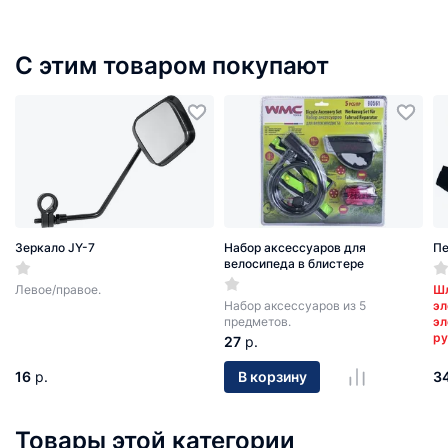
С этим товаром покупают
Зеркало JY-7
Набор аксессуаров для
Пе
велосипеда в блистере
Левое/правое.
Шл
Набор аксессуаров из 5
эл
предметов.
эл
ру
27
р.
Же
Ко
16
р.
3
В корзину
Се
Со
не
Товары этой категории