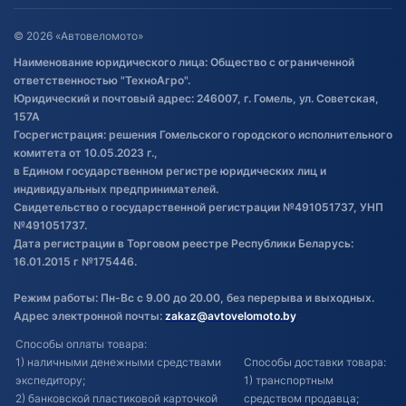
Оставить отзыв
Договор публичной оферты
© 2026 «Автовеломото»
Правила публикации отзывов о
Наименование юридического лица: Общество с ограниченной
товаре
ответственностью "ТехноАгро".
Обработка файлов cookie
Юридический и почтовый адрес: 246007, г. Гомель, ул. Советская,
Постановка транспорта на учет
157А
Госрегистрация: решения Гомельского городского исполнительного
Обновления в ЭПТС 2024
комитета от 10.05.2023 г.,
в Едином государственном регистре юридических лиц и
индивидуальных предпринимателей.
Свидетельство о государственной регистрации №491051737, УНП
№491051737.
Дата регистрации в Торговом реестре Республики Беларусь:
16.01.2015 г №175446.
Режим работы: Пн-Вс с 9.00 до 20.00, без перерыва и выходных.
Адрес электронной почты:
zakaz@avtovelomoto.by
Способы оплаты товара:
1) наличными денежными средствами
Способы доставки товара:
экспедитору;
1) транспортным
2) банковской пластиковой карточкой
средством продавца;