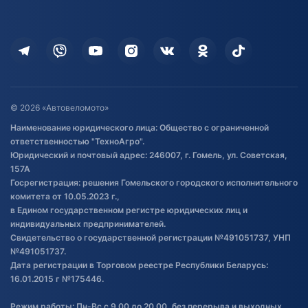
Доставка
Здоровье
Оплата
Для дома
Кредит и рассрочка
Дополнительные услуги
Гарантия и возврат
Оставить отзыв
Договор публичной оферты
© 2026 «Автовеломото»
Правила публикации отзывов о
Наименование юридического лица: Общество с ограниченной
товаре
ответственностью "ТехноАгро".
Обработка файлов cookie
Юридический и почтовый адрес: 246007, г. Гомель, ул. Советская,
Постановка транспорта на учет
157А
Госрегистрация: решения Гомельского городского исполнительного
Обновления в ЭПТС 2024
комитета от 10.05.2023 г.,
в Едином государственном регистре юридических лиц и
индивидуальных предпринимателей.
Свидетельство о государственной регистрации №491051737, УНП
№491051737.
Дата регистрации в Торговом реестре Республики Беларусь:
16.01.2015 г №175446.
Режим работы: Пн-Вс с 9.00 до 20.00, без перерыва и выходных.