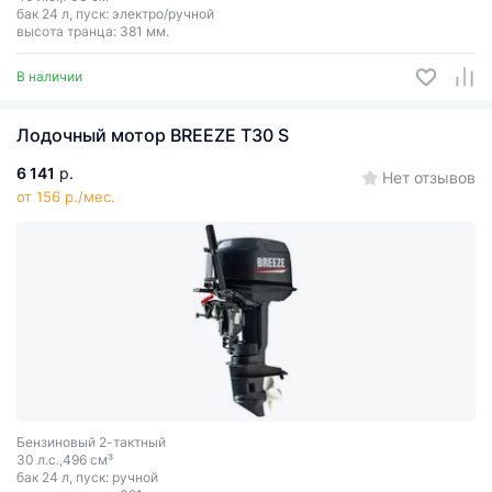
бак 24 л, пуск: электро/ручной
высота транца: 381 мм.
В наличии
Лодочный мотор BREEZE T30 S
6 141
р.
Нет отзывов
от 156 р./мес.
Бензиновый 2-тактный
30 л.с.,496 см³
бак 24 л, пуск: ручной