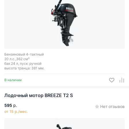
Бензиновый 4-тактный
20 л.с.,362 см³
бак 24 л, пуск: ручной
высота транца: 381 мм.
В наличии
Лодочный мотор BREEZE T2 S
595
р.
Нет отзывов
от 15 р./мес.