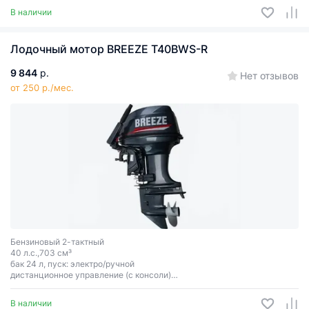
В наличии
Лодочный мотор BREEZE T40BWS-R
9 844
р.
Нет отзывов
от 250 р./мес.
Бензиновый 2-тактный
40 л.с.,703 см³
бак 24 л, пуск: электро/ручной
дистанционное управление (с консоли)
машинка газ-реверс (система тросов)
высота транца: 381 мм.
В наличии