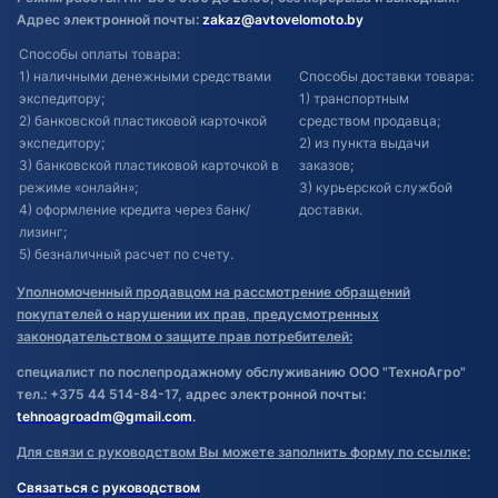
Адрес электронной почты:
zakaz@avtovelomoto.by
Способы оплаты товара:
1) наличными денежными средствами
Способы доставки товара:
экспедитору;
1) транспортным
2) банковской пластиковой карточкой
средством продавца;
экспедитору;
2) из пункта выдачи
3) банковской пластиковой карточкой в
заказов;
режиме «онлайн»;
3) курьерской службой
4) оформление кредита через банк/
доставки.
лизинг;
5) безналичный расчет по счету.
Уполномоченный продавцом на рассмотрение обращений
покупателей о нарушении их прав, предусмотренных
законодательством о защите прав потребителей:
специалист по послепродажному обслуживанию ООО "ТехноАгро"
тел.: +375 44 514-84-17, адрес электронной почты:
tehnoagroadm@gmail.com
.
Для связи с руководством Вы можете заполнить форму по ссылке:
Связаться с руководством