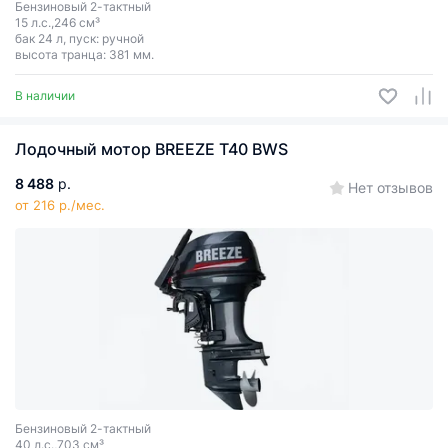
Бензиновый 2-тактный
15 л.с.,246 см³
бак 24 л, пуск: ручной
высота транца: 381 мм.
В наличии
Лодочный мотор BREEZE T40 BWS
8 488
р.
Нет отзывов
от 216 р./мес.
Бензиновый 2-тактный
40 л.с.,703 см³