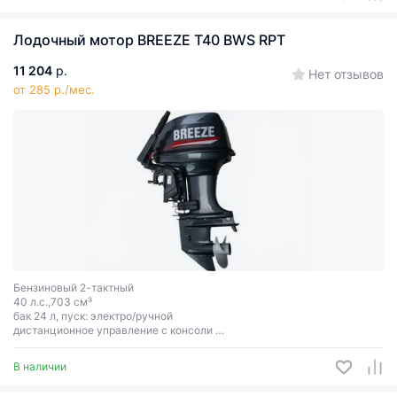
Лодочный мотор BREEZE T40 BWS RPT
11 204
р.
Нет отзывов
от 285 р./мес.
Бензиновый 2-тактный
40 л.с.,703 см³
бак 24 л, пуск: электро/ручной
дистанционное управление с консоли
машинка газ - реверс
гидроподъем
В наличии
высота транца: 381 мм.