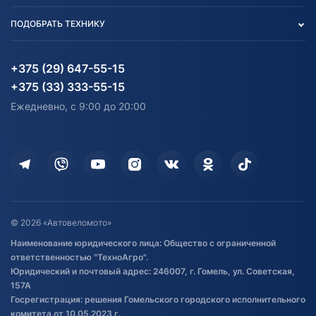
Вакансии
персональных данных
Авто и Мото
ПОДОБРАТЬ ТЕХНИКУ
Блог
Согласие на обработку
Агротехника
Партнерам
персональных данных
Огород и дача
Мототехника
Карта сайта
Информация до получения
Водный транспорт
Агротехника
+375 (29) 647-55-15
согласия на обработку
Электротранспорт
Электротранспорт
+375 (33) 333-55-15
персональных данных
Активный отдых и спорт
Лодочные моторные
Ежедневно, с 9:00 до 20:00
Доставка
Здоровье
Оплата
Для дома
Кредит и рассрочка
Дополнительные услуги
Гарантия и возврат
Оставить отзыв
Договор публичной оферты
© 2026 «Автовеломото»
Правила публикации отзывов о
Наименование юридического лица: Общество с ограниченной
товаре
ответственностью "ТехноАгро".
Обработка файлов cookie
Юридический и почтовый адрес: 246007, г. Гомель, ул. Советская,
Постановка транспорта на учет
157А
Госрегистрация: решения Гомельского городского исполнительного
Обновления в ЭПТС 2024
комитета от 10.05.2023 г.,