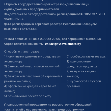
в Едином государственном регистре юридических лиц и
индивидуальных предпринимателей.
Свидетельство о государственной регистрации №491051737, УНП
№491051737.
Дата регистрации в Торговом реестре Республики Беларусь:
16.01.2015 г №175446.
Режим работы: Пн-Вс с 9.00 до 20.00, без перерыва и выходных.
Адрес электронной почты:
zakaz@avtovelomoto.by
Способы оплаты товара:
1) наличными денежными средствами
Способы доставки товара:
экспедитору;
1) транспортным
2) банковской пластиковой карточкой
средством продавца;
экспедитору;
2) из пункта выдачи
3) банковской пластиковой карточкой в
заказов;
режиме «онлайн»;
3) курьерской службой
4) оформление кредита через банк/
доставки.
лизинг;
5) безналичный расчет по счету.
Уполномоченный продавцом на рассмотрение обращений
покупателей о нарушении их прав, предусмотренных