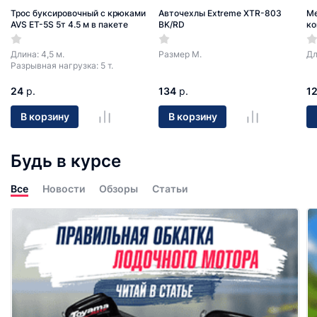
Трос буксировочный с крюками
Авточехлы Extreme XTR-803
Ме
AVS ET-5S 5т 4.5 м в пакете
BK/RD
ко
Длина: 4,5 м.
Размер М.
Дл
Разрывная нагрузка: 5 т.
24
р.
134
р.
1
В корзину
В корзину
Будь в курсе
Все
Новости
Обзоры
Статьи