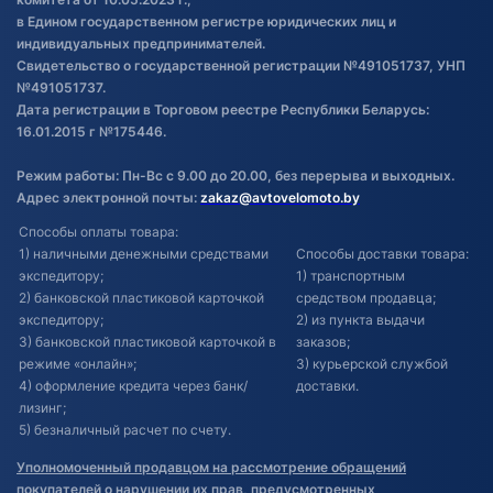
в Едином государственном регистре юридических лиц и
индивидуальных предпринимателей.
Свидетельство о государственной регистрации №491051737, УНП
№491051737.
Дата регистрации в Торговом реестре Республики Беларусь:
16.01.2015 г №175446.
Режим работы: Пн-Вс с 9.00 до 20.00, без перерыва и выходных.
Адрес электронной почты:
zakaz@avtovelomoto.by
Способы оплаты товара:
1) наличными денежными средствами
Способы доставки товара:
экспедитору;
1) транспортным
2) банковской пластиковой карточкой
средством продавца;
экспедитору;
2) из пункта выдачи
3) банковской пластиковой карточкой в
заказов;
режиме «онлайн»;
3) курьерской службой
4) оформление кредита через банк/
доставки.
лизинг;
5) безналичный расчет по счету.
Уполномоченный продавцом на рассмотрение обращений
покупателей о нарушении их прав, предусмотренных