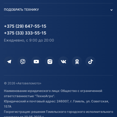
Вакансии
персональных данных
Авто и Мото
ПОДОБРАТЬ ТЕХНИКУ
Блог
Согласие на обработку
Агротехника
Партнерам
персональных данных
Огород и дача
Мототехника
Карта сайта
Информация до получения
Водный транспорт
Агротехника
+375 (29) 647-55-15
согласия на обработку
Электротранспорт
Электротранспорт
+375 (33) 333-55-15
персональных данных
Активный отдых и спорт
Лодочные моторные
Ежедневно, с 9:00 до 20:00
Доставка
Здоровье
Оплата
Для дома
Кредит и рассрочка
Дополнительные услуги
Гарантия и возврат
Оставить отзыв
Договор публичной оферты
© 2026 «Автовеломото»
Правила публикации отзывов о
Наименование юридического лица: Общество с ограниченной
товаре
ответственностью "ТехноАгро".
Обработка файлов cookie
Юридический и почтовый адрес: 246007, г. Гомель, ул. Советская,
Постановка транспорта на учет
157А
Госрегистрация: решения Гомельского городского исполнительного
Обновления в ЭПТС 2024
комитета от 10.05.2023 г.,