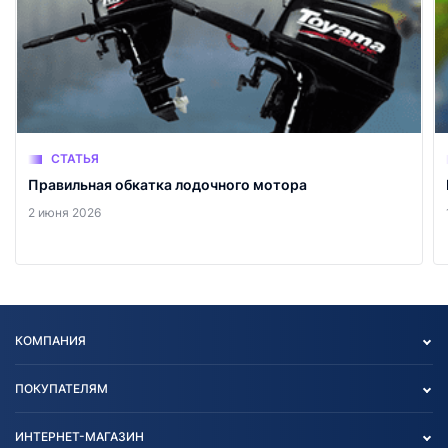
СТАТЬЯ
Правильная обкатка лодочного мотора
2 июня 2026
КОМПАНИЯ
Опт
ПОКУПАТЕЛЯМ
О нас
Контакты
Политика конфиденциальности
ИНТЕРНЕТ-МАГАЗИН
Тест-драйв
Отзыв согласия обработки