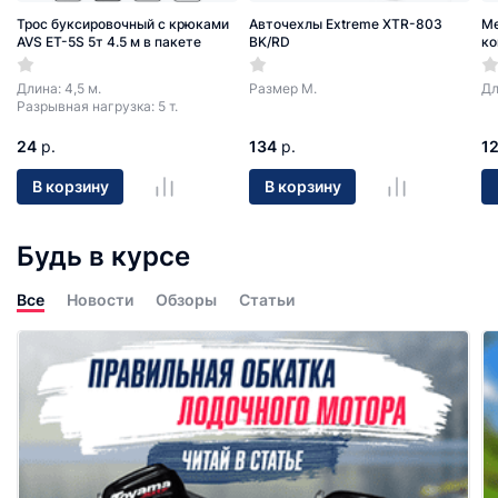
Трос буксировочный с крюками
Авточехлы Extreme XTR-803
Ме
AVS ET-5S 5т 4.5 м в пакете
BK/RD
ко
Длина: 4,5 м.
Размер М.
Дл
Разрывная нагрузка: 5 т.
24
р.
134
р.
1
В корзину
В корзину
Будь в курсе
Все
Новости
Обзоры
Статьи