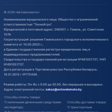
Оставить отзыв
Договор публичной оферты
© 2026 «Автовеломото»
Правила публикации отзывов о
Наименование юридического лица: Общество с ограниченной
товаре
ответственностью "ТехноАгро".
Обработка файлов cookie
Юридический и почтовый адрес: 246007, г. Гомель, ул. Советская,
Постановка транспорта на учет
157А
Госрегистрация: решения Гомельского городского исполнительного
Обновления в ЭПТС 2024
комитета от 10.05.2023 г.,
в Едином государственном регистре юридических лиц и
индивидуальных предпринимателей.
Свидетельство о государственной регистрации №491051737, УНП
№491051737.
Дата регистрации в Торговом реестре Республики Беларусь:
16.01.2015 г №175446.
Режим работы: Пн-Вс с 9.00 до 20.00, без перерыва и выходных.
Адрес электронной почты:
zakaz@avtovelomoto.by
Способы оплаты товара:
1) наличными денежными средствами
Способы доставки товара:
экспедитору;
1) транспортным