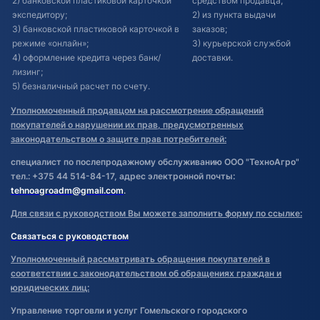
2) банковской пластиковой карточкой
средством продавца;
экспедитору;
2) из пункта выдачи
3) банковской пластиковой карточкой в
заказов;
режиме «онлайн»;
3) курьерской службой
4) оформление кредита через банк/
доставки.
лизинг;
5) безналичный расчет по счету.
Уполномоченный продавцом на рассмотрение обращений
покупателей о нарушении их прав, предусмотренных
законодательством о защите прав потребителей:
специалист по послепродажному обслуживанию ООО "ТехноАгро"
тел.: +375 44 514-84-17, адрес электронной почты:
tehnoagroadm@gmail.com
.
Для связи с руководством Вы можете заполнить форму по ссылке:
Связаться с руководством
Уполномоченный рассматривать обращения покупателей в
соответствии с законодательством об обращениях граждан и
юридических лиц:
Управление торговли и услуг Гомельского городского