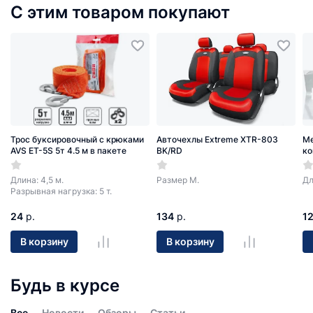
С этим товаром покупают
Трос буксировочный с крюками
Авточехлы Extreme XTR-803
Ме
AVS ET-5S 5т 4.5 м в пакете
BK/RD
ко
Длина: 4,5 м.
Размер М.
Дл
Разрывная нагрузка: 5 т.
24
р.
134
р.
1
В корзину
В корзину
Будь в курсе
Все
Новости
Обзоры
Статьи