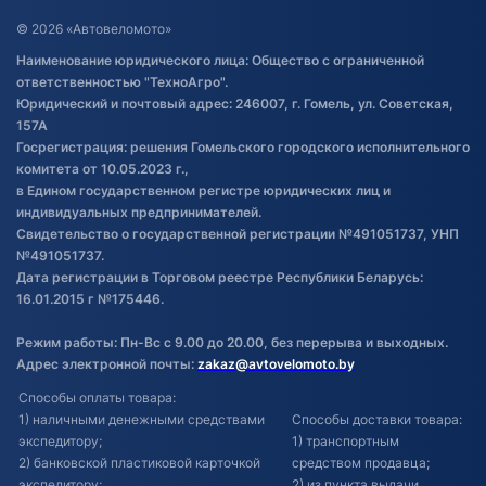
Договор публичной оферты
© 2026 «Автовеломото»
Правила публикации отзывов о
Наименование юридического лица: Общество с ограниченной
товаре
ответственностью "ТехноАгро".
Обработка файлов cookie
Юридический и почтовый адрес: 246007, г. Гомель, ул. Советская,
Постановка транспорта на учет
157А
Госрегистрация: решения Гомельского городского исполнительного
Обновления в ЭПТС 2024
комитета от 10.05.2023 г.,
в Едином государственном регистре юридических лиц и
индивидуальных предпринимателей.
Свидетельство о государственной регистрации №491051737, УНП
№491051737.
Дата регистрации в Торговом реестре Республики Беларусь:
16.01.2015 г №175446.
Режим работы: Пн-Вс с 9.00 до 20.00, без перерыва и выходных.
Адрес электронной почты:
zakaz@avtovelomoto.by
Способы оплаты товара:
1) наличными денежными средствами
Способы доставки товара:
экспедитору;
1) транспортным
2) банковской пластиковой карточкой
средством продавца;
экспедитору;
2) из пункта выдачи