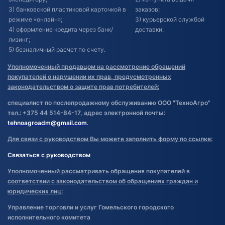
3) банковской пластиковой карточкой в
заказов;
режиме «онлайн»;
3) курьерской службой
4) оформление кредита через банк/
доставки.
лизинг;
5) безналичный расчет по счету.
Уполномоченный продавцом на рассмотрение обращений
покупателей о нарушении их прав, предусмотренных
законодательством о защите прав потребителей:
специалист по послепродажному обслуживанию ООО "ТехноАгро"
тел.: +375 44 514-84-17, адрес электронной почты:
tehnoagroadm@gmail.com
.
Для связи с руководством Вы можете заполнить форму по ссылке:
Связаться с руководством
Уполномоченный рассматривать обращения покупателей в
соответствии с законодательством об обращениях граждан и
юридических лиц:
Управление торговли и услуг Гомельского городского
исполнительного комитета