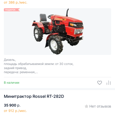
от 386 р./мес.
ПОДАРОК
Дизель,
площадь обрабатываемой земли: от 30 соток,
задний привод,
передача: ременная,
сцепное соединение: 1 точка,
мощность 24 л.с., ВОМ, ширина захвата: 1200 мм, электростартер.
В наличии
Минитрактор Rossel RT-282D
35 900
р.
Нет отзывов
от 912 р./мес.