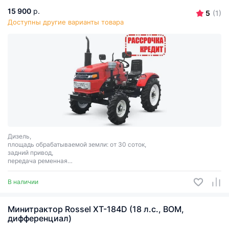
15 900
р.
5
(1)
Доступны другие варианты товара
Дизель,
площадь обрабатываемой земли: от 30 соток,
задний привод,
передача ременная
трехточечная система навески.
3
мощность: 24 л.с., объём двигателя: 1200 см
, вес: 830 кг.
В наличии
Минитрактор Rossel XT-184D (18 л.с., ВОМ,
дифференциал)