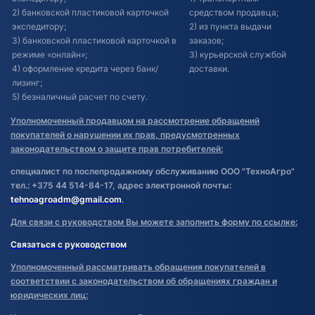
2) банковской пластиковой карточкой
средством продавца;
экспедитору;
2) из пункта выдачи
3) банковской пластиковой карточкой в
заказов;
режиме «онлайн»;
3) курьерской службой
4) оформление кредита через банк/
доставки.
лизинг;
5) безналичный расчет по счету.
Уполномоченный продавцом на рассмотрение обращений
покупателей о нарушении их прав, предусмотренных
законодательством о защите прав потребителей:
специалист по послепродажному обслуживанию ООО "ТехноАгро"
тел.: +375 44 514-84-17, адрес электронной почты:
tehnoagroadm@gmail.com
.
Для связи с руководством Вы можете заполнить форму по ссылке:
Связаться с руководством
Уполномоченный рассматривать обращения покупателей в
соответствии с законодательством об обращениях граждан и
юридических лиц: