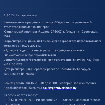
Гарантия и возврат
Оставить отзыв
Договор публичной оферты
© 2026 «Автовеломото»
Правила публикации отзывов о
Наименование юридического лица: Общество с ограниченной
товаре
ответственностью "ТехноАгро".
Обработка файлов cookie
Юридический и почтовый адрес: 246007, г. Гомель, ул. Советская,
Постановка транспорта на учет
157А
Госрегистрация: решения Гомельского городского исполнительного
Обновления в ЭПТС 2024
комитета от 10.05.2023 г.,
в Едином государственном регистре юридических лиц и
индивидуальных предпринимателей.
Свидетельство о государственной регистрации №491051737, УНП
№491051737.
Дата регистрации в Торговом реестре Республики Беларусь:
16.01.2015 г №175446.
Режим работы: Пн-Вс с 9.00 до 20.00, без перерыва и выходных.
Адрес электронной почты:
zakaz@avtovelomoto.by
Способы оплаты товара:
1) наличными денежными средствами
Способы доставки товара:
экспедитору;
1) транспортным