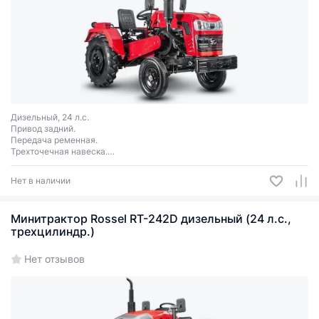
Дизельный, 24 л.с.
Привод задний.
Передача ременная.
Трехточечная навеска.
ВОМ 540 об/мин, КПП 6+2, колесная формула 4х2, передние и задние
утяжелители.
Нет в наличии
Минитрактор Rossel RT-242D дизельный (24 л.с.,
трехцилиндр.)
Нет отзывов