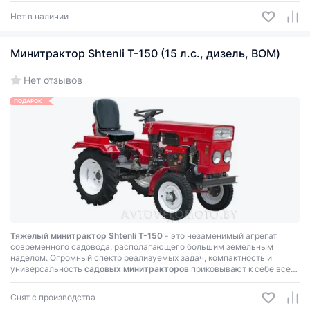
электростартер, электрогенератор с регулятором, фары передние и
Нет в наличии
задняя.
Минитрактор Shtenli T-150 (15 л.с., дизель, ВОМ)
Нет отзывов
ПОДАРОК
Тяжелый минитрактор Shtenli T-150
- это незаменимый агрегат
современного садовода, располагающего большим земельным
наделом. Огромный спектр реализуемых задач, компактность и
универсальность
садовых минитракторов
приковывают к себе все
большее внимание фермеров со всего мира, а финансовая
доступность лишний раз напоминает о необходимости покупки
Снят с производства
данного вида
сельскохозяйственной техники
.