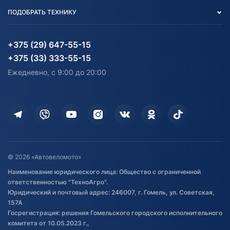
Вакансии
персональных данных
Авто и Мото
ПОДОБРАТЬ ТЕХНИКУ
Блог
Согласие на обработку
Агротехника
Партнерам
персональных данных
Огород и дача
Мототехника
Карта сайта
Информация до получения
Водный транспорт
Агротехника
+375 (29) 647-55-15
согласия на обработку
Электротранспорт
Электротранспорт
+375 (33) 333-55-15
персональных данных
Активный отдых и спорт
Лодочные моторные
Ежедневно, с 9:00 до 20:00
Доставка
Здоровье
Оплата
Для дома
Кредит и рассрочка
Дополнительные услуги
Гарантия и возврат
Оставить отзыв
Договор публичной оферты
© 2026 «Автовеломото»
Правила публикации отзывов о
Наименование юридического лица: Общество с ограниченной
товаре
ответственностью "ТехноАгро".
Обработка файлов cookie
Юридический и почтовый адрес: 246007, г. Гомель, ул. Советская,
Постановка транспорта на учет
157А
Госрегистрация: решения Гомельского городского исполнительного
Обновления в ЭПТС 2024
комитета от 10.05.2023 г.,