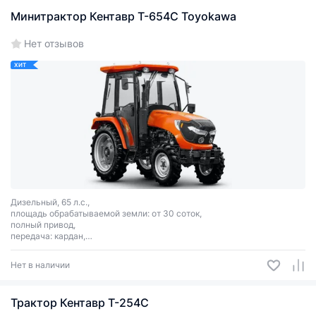
Габариты: 2450х1360х1350 мм
Минитрактор Кентавр Т-654С Toyokawa
Нет отзывов
ХИТ
Дизельный, 65 л.с.,
площадь обрабатываемой земли: от 30 соток,
полный привод,
передача: кардан,
сцепное соединение: 3 точки.
Нет в наличии
Трактор Кентавр Т-254C