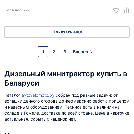
Система гидравлики: одновекторная (4 положения)
Размер колёс: 5,00-12 / 6,50-16
Нет в наличии
Блокировка заднего моста: есть
Масса: 660 кг
Габариты: 2450х1360х1350 мм
Показать еще
1
2
3
Вперед
Дизельный минитрактор купить в
Беларуси
Каталог
avtovelomoto.by
собран под разные задачи: от
вспашки дачного огорода до фермерских работ с прицепом
и навесным оборудованием. Техника есть в наличии на
складе в Гомеле, доставка по всей стране. Цена в карточке
актуальная, скрытых наценок нет.