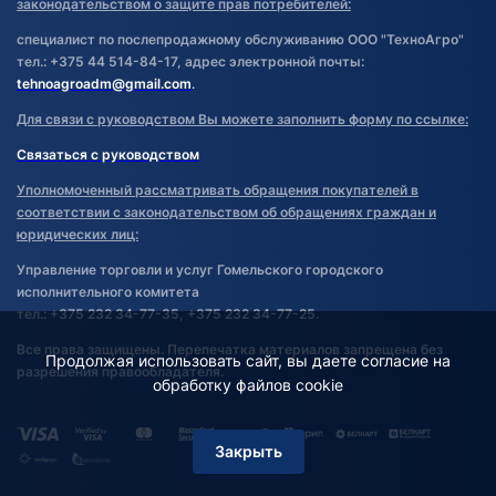
законодательством о защите прав потребителей:
специалист по послепродажному обслуживанию ООО "ТехноАгро"
тел.: +375 44 514-84-17, адрес электронной почты:
tehnoagroadm@gmail.com
.
Для связи с руководством Вы можете заполнить форму по ссылке:
Связаться с руководством
Уполномоченный рассматривать обращения покупателей в
соответствии с законодательством об обращениях граждан и
юридических лиц:
Управление торговли и услуг Гомельского городского
исполнительного комитета
тел.: +375 232 34-77-35, +375 232 34-77-25.
Все права защищены. Перепечатка материалов запрещена без
Продолжая использовать сайт, вы даете согласие на
разрешения правообладателя.
обработку файлов cookie
Закрыть
Фильтр