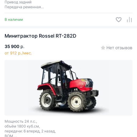
Привод задний
Передача ременная
Сцепное соединение 1 точка
В наличии
Минитрактор Rossel RT-282D
35 900
р.
Нет отзывов
от 912 р./мес.
Мощность 24 л.с.,
объём 1800 куб.см,
передачи: 6 вперед, 2 назад,
ВОМ,