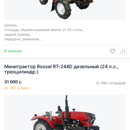
Дизель,
площадь обрабатываемой земли: от 30 соток,
задний привод,
передача: ременная,
сцепное соединение: 1 точка,
мощность 24 л.с., ВОМ, ширина захвата: 1200 мм, электростартер.
В наличии
Минитрактор Rossel RT-244D дизельный (24 л.с.,
трехцилиндр.)
31 000
р.
Нет отзывов
от 787 р./мес.