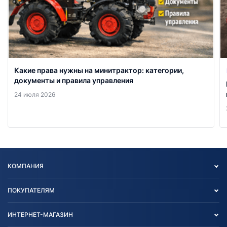
Какие права нужны на минитрактор: категории,
документы и правила управления
24 июля 2026
КОМПАНИЯ
Опт
ПОКУПАТЕЛЯМ
О нас
Контакты
Политика конфиденциальности
ИНТЕРНЕТ-МАГАЗИН
Тест-драйв
Отзыв согласия обработки