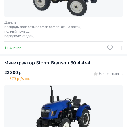
Дизель,
площадь обрабатываемой земли: от 30 соток,
полный привод,
передача: кардан,
сцепное соединение: 3 точки,
24 л. с., механическая трансмиссия, скорость до 45 км/ч
В наличии
Минитрактор Storm-Branson 30.4 4x4
22 800
р.
Нет отзывов
от 579 р./мес.