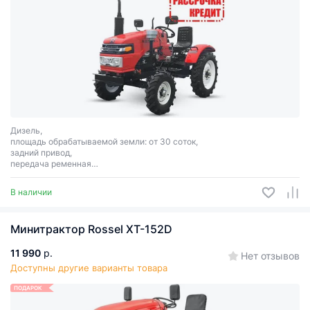
Дизель,
площадь обрабатываемой земли: от 30 соток,
задний привод,
передача ременная
трехточечная система навески.
3
мощность: 24 л.с., объём двигателя: 1200 см
, вес: 830 кг.
В наличии
Минитрактор Rossel XT-152D
11 990
р.
Нет отзывов
Доступны другие варианты товара
ПОДАРОК