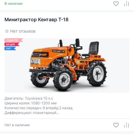
В наличии
Минитрактор Кентавр Т-18
Нет отзывов
ПОДАРОК
АКЦИЯ
ХИТ
Двигатель: Toyokawa 15 л.с
Ширина колеи: 1080-1200 мм
Количество передач: 6 вперёд 2 назад
Дифференциал: планетарный
Система гидравлики: одновекторная (4 положения)
Размер колёс: 5,00-12 / 6,50-16
Нет в наличии
Блокировка заднего моста: есть
Масса: 660 кг