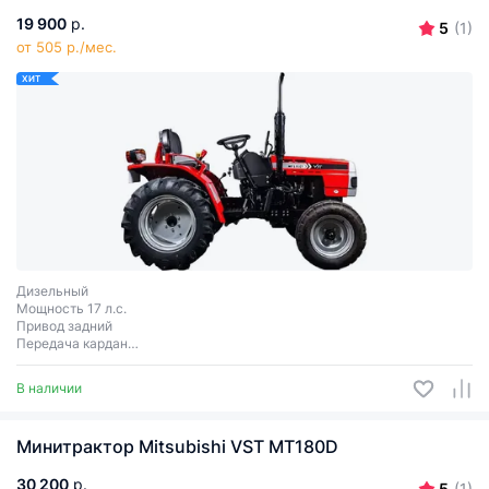
19 900
р.
5
(1)
от 505 р./мес.
ХИТ
Дизельный
Мощность 17 л.с.
Привод задний
Передача кардан
Сцепное соединение 3 точки
В наличии
Минитрактор Mitsubishi VST MT180D
30 200
р.
5
(1)