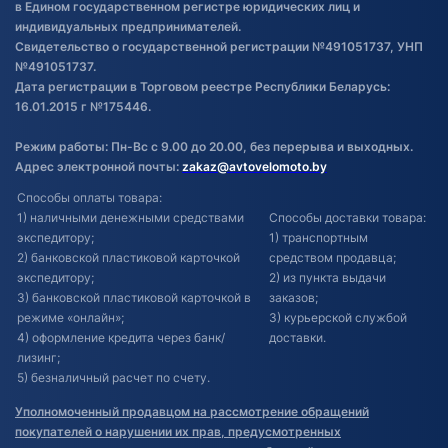
в Едином государственном регистре юридических лиц и
индивидуальных предпринимателей.
Свидетельство о государственной регистрации №491051737, УНП
№491051737.
Дата регистрации в Торговом реестре Республики Беларусь:
16.01.2015 г №175446.
Режим работы: Пн-Вс с 9.00 до 20.00, без перерыва и выходных.
Адрес электронной почты:
zakaz@avtovelomoto.by
Способы оплаты товара:
1) наличными денежными средствами
Способы доставки товара:
экспедитору;
1) транспортным
2) банковской пластиковой карточкой
средством продавца;
экспедитору;
2) из пункта выдачи
3) банковской пластиковой карточкой в
заказов;
режиме «онлайн»;
3) курьерской службой
4) оформление кредита через банк/
доставки.
лизинг;
5) безналичный расчет по счету.
Уполномоченный продавцом на рассмотрение обращений
покупателей о нарушении их прав, предусмотренных