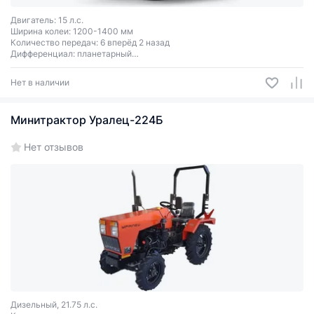
Двигатель: 15 л.с.
Ширина колеи: 1200-1400 мм
Количество передач: 6 вперёд 2 назад
Дифференциал: планетарный
Система гидравлики: одновекторная (4 положения)
Размер колёс: 5,00-12 / 6,50-16
Нет в наличии
Блокировка заднего моста: есть
Масса: 660 кг
Габариты: 2450х1360х1350 мм
Минитрактор Уралец-224Б
Нет отзывов
Дизельный, 21.75 л.с.