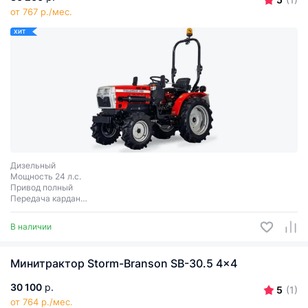
от 767 р./мес.
ХИТ
Дизельный
Мощность 24 л.с.
Привод полный
Передача кардан
Сцепное соединение 3 точки
В наличии
Минитрактор Storm-Branson SB-30.5 4x4
30 100
р.
5
(1)
от 764 р./мес.