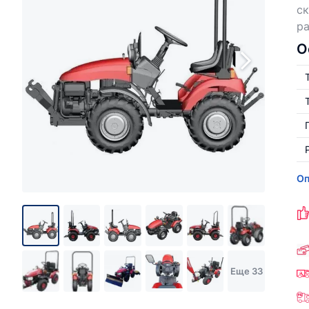
ск
ра
О
Оп
Еще 33