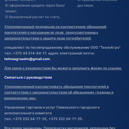
4) оформление кредита через банк/
доставки.
лизинг;
5) безналичный расчет по счету.
Уполномоченный продавцом на рассмотрение обращений
покупателей о нарушении их прав, предусмотренных
законодательством о защите прав потребителей:
специалист по послепродажному обслуживанию ООО "ТехноАгро"
тел.: +375 44 514-84-17, адрес электронной почты:
tehnoagroadm@gmail.com
.
Для связи с руководством Вы можете заполнить форму по ссылке:
Связаться с руководством
Уполномоченный рассматривать обращения покупателей в
соответствии с законодательством об обращениях граждан и
юридических лиц:
Управление торговли и услуг Гомельского городского
исполнительного комитета
тел.: +375 232 34-77-35, +375 232 34-77-25.
Все права защищены. Перепечатка материалов запрещена без