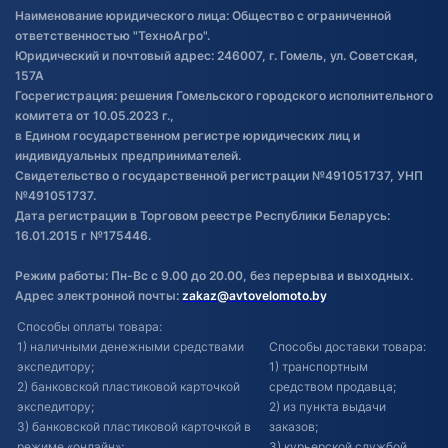
Правила публикации отзывов о
Наименование юридического лица: Общество с ограниченной
товаре
ответственностью "ТехноАгро".
Обработка файлов cookie
Юридический и почтовый адрес: 246007, г. Гомель, ул. Советская,
Постановка транспорта на учет
157А
Госрегистрация: решения Гомельского городского исполнительного
Обновления в ЭПТС 2024
комитета от 10.05.2023 г.,
в Едином государственном регистре юридических лиц и
индивидуальных предпринимателей.
Свидетельство о государственной регистрации №491051737, УНП
№491051737.
Дата регистрации в Торговом реестре Республики Беларусь:
16.01.2015 г №175446.
Режим работы: Пн-Вс с 9.00 до 20.00, без перерыва и выходных.
Адрес электронной почты:
zakaz@avtovelomoto.by
Способы оплаты товара:
1) наличными денежными средствами
Способы доставки товара:
экспедитору;
1) транспортным
2) банковской пластиковой карточкой
средством продавца;
экспедитору;
2) из пункта выдачи
3) банковской пластиковой карточкой в
заказов;
режиме «онлайн»;
3) курьерской службой