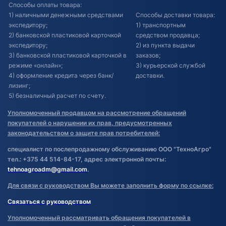
Способы оплаты товара:
1) наличными денежными средствами
Способы доставки товара:
экспедитору;
1) транспортным
2) банковской пластиковой карточкой
средством продавца;
экспедитору;
2) из пункта выдачи
3) банковской пластиковой карточкой в
заказов;
режиме «онлайн»;
3) курьерской службой
4) оформление кредита через банк/
доставки.
лизинг;
5) безналичный расчет по счету.
Уполномоченный продавцом на рассмотрение обращений
покупателей о нарушении их прав, предусмотренных
законодательством о защите прав потребителей:
специалист по послепродажному обслуживанию ООО "ТехноАгро"
тел.: +375 44 514-84-17, адрес электронной почты:
tehnoagroadm@gmail.com
.
Для связи с руководством Вы можете заполнить форму по ссылке:
Связаться с руководством
Уполномоченный рассматривать обращения покупателей в