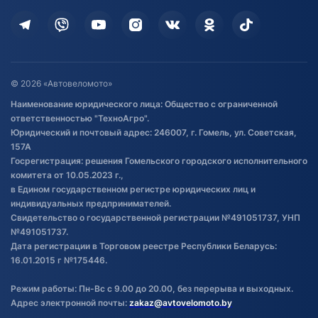
Кредит и рассрочка
Дополнительные услуги
Гарантия и возврат
Оставить отзыв
Договор публичной оферты
© 2026 «Автовеломото»
Правила публикации отзывов о
Наименование юридического лица: Общество с ограниченной
товаре
ответственностью "ТехноАгро".
Обработка файлов cookie
Юридический и почтовый адрес: 246007, г. Гомель, ул. Советская,
Постановка транспорта на учет
157А
Госрегистрация: решения Гомельского городского исполнительного
Обновления в ЭПТС 2024
комитета от 10.05.2023 г.,
в Едином государственном регистре юридических лиц и
индивидуальных предпринимателей.
Свидетельство о государственной регистрации №491051737, УНП
№491051737.
Дата регистрации в Торговом реестре Республики Беларусь:
16.01.2015 г №175446.
Режим работы: Пн-Вс с 9.00 до 20.00, без перерыва и выходных.
Адрес электронной почты:
zakaz@avtovelomoto.by