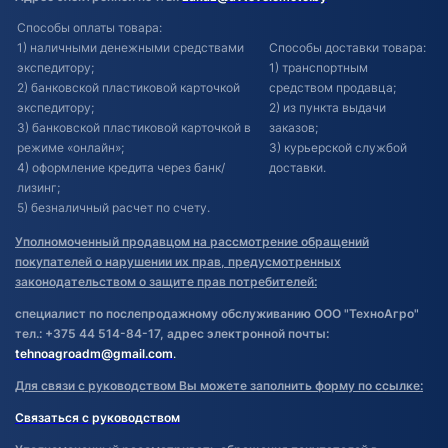
Способы оплаты товара:
1) наличными денежными средствами
Способы доставки товара:
экспедитору;
1) транспортным
2) банковской пластиковой карточкой
средством продавца;
экспедитору;
2) из пункта выдачи
3) банковской пластиковой карточкой в
заказов;
режиме «онлайн»;
3) курьерской службой
4) оформление кредита через банк/
доставки.
лизинг;
5) безналичный расчет по счету.
Уполномоченный продавцом на рассмотрение обращений
покупателей о нарушении их прав, предусмотренных
законодательством о защите прав потребителей:
специалист по послепродажному обслуживанию ООО "ТехноАгро"
тел.: +375 44 514-84-17, адрес электронной почты:
tehnoagroadm@gmail.com
.
Для связи с руководством Вы можете заполнить форму по ссылке:
Связаться с руководством