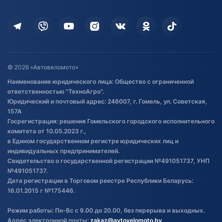
Оплата
Для дома
Кредит и рассрочка
Дополнительные услуги
Гарантия и возврат
Оставить отзыв
Договор публичной оферты
© 2026 «Автовеломото»
Правила публикации отзывов о
Наименование юридического лица: Общество с ограниченной
товаре
ответственностью "ТехноАгро".
Обработка файлов cookie
Юридический и почтовый адрес: 246007, г. Гомель, ул. Советская,
Постановка транспорта на учет
157А
Госрегистрация: решения Гомельского городского исполнительного
Обновления в ЭПТС 2024
комитета от 10.05.2023 г.,
в Едином государственном регистре юридических лиц и
индивидуальных предпринимателей.
Свидетельство о государственной регистрации №491051737, УНП
№491051737.
Дата регистрации в Торговом реестре Республики Беларусь:
16.01.2015 г №175446.
Режим работы: Пн-Вс с 9.00 до 20.00, без перерыва и выходных.
Адрес электронной почты:
zakaz@avtovelomoto.by