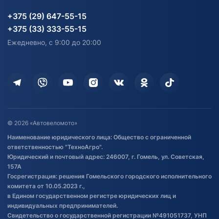
Партнерам
персональных данных
Огород и дача
Мототехника
Карта сайта
Информация до получения
Водный транспорт
Агротехника
+375 (29) 647-55-15
согласия на обработку
Электротранспорт
Электротранспорт
+375 (33) 333-55-15
персональных данных
Активный отдых и спорт
Лодочные моторные
Ежедневно, с 9:00 до 20:00
Доставка
Здоровье
Оплата
Для дома
Кредит и рассрочка
Дополнительные услуги
Гарантия и возврат
Оставить отзыв
Договор публичной оферты
© 2026 «Автовеломото»
Правила публикации отзывов о
Наименование юридического лица: Общество с ограниченной
товаре
ответственностью "ТехноАгро".
Обработка файлов cookie
Юридический и почтовый адрес: 246007, г. Гомель, ул. Советская,
Постановка транспорта на учет
157А
Госрегистрация: решения Гомельского городского исполнительного
Обновления в ЭПТС 2024
комитета от 10.05.2023 г.,
в Едином государственном регистре юридических лиц и
индивидуальных предпринимателей.
Свидетельство о государственной регистрации №491051737, УНП