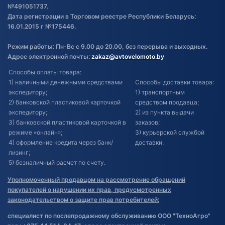
№491051737.
Дата регистрации в Торговом реестре Республики Беларусь:
16.01.2015 г №175446.
Режим работы: Пн-Вс с 9.00 до 20.00, без перерыва и выходных.
Адрес электронной почты:
zakaz@avtovelomoto.by
Способы оплаты товара:
1) наличными денежными средствами
Способы доставки товара:
экспедитору;
1) транспортным
2) банковской пластиковой карточкой
средством продавца;
экспедитору;
2) из пункта выдачи
3) банковской пластиковой карточкой в
заказов;
режиме «онлайн»;
3) курьерской службой
4) оформление кредита через банк/
доставки.
лизинг;
5) безналичный расчет по счету.
Уполномоченный продавцом на рассмотрение обращений
покупателей о нарушении их прав, предусмотренных
законодательством о защите прав потребителей:
специалист по послепродажному обслуживанию ООО "ТехноАгро"