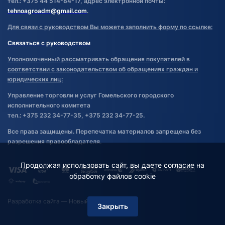
тел.: +375 44 514-84-17, адрес электронной почты:
tehnoagroadm@gmail.com
.
Для связи с руководством Вы можете заполнить форму по ссылке:
Связаться с руководством
Уполномоченный рассматривать обращения покупателей в
соответствии с законодательством об обращениях граждан и
юридических лиц:
Управление торговли и услуг Гомельского городского
исполнительного комитета
тел.: +375 232 34-77-35, +375 232 34-77-25.
Все права защищены. Перепечатка материалов запрещена без
разрешения правообладателя.
Продолжая использовать сайт, вы даете согласие на
обработку файлов cookie
Разработка сайта
— Новый Сайт
Закрыть
Фильтр