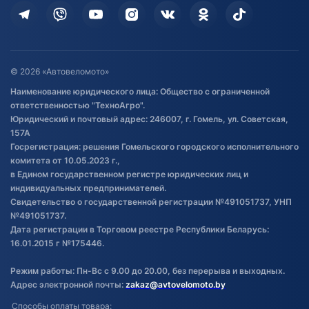
Кредит и рассрочка
Дополнительные услуги
Гарантия и возврат
Оставить отзыв
Договор публичной оферты
© 2026 «Автовеломото»
Правила публикации отзывов о
Наименование юридического лица: Общество с ограниченной
товаре
ответственностью "ТехноАгро".
Обработка файлов cookie
Юридический и почтовый адрес: 246007, г. Гомель, ул. Советская,
Постановка транспорта на учет
157А
Госрегистрация: решения Гомельского городского исполнительного
Обновления в ЭПТС 2024
комитета от 10.05.2023 г.,
в Едином государственном регистре юридических лиц и
индивидуальных предпринимателей.
Свидетельство о государственной регистрации №491051737, УНП
№491051737.
Дата регистрации в Торговом реестре Республики Беларусь:
16.01.2015 г №175446.
Режим работы: Пн-Вс с 9.00 до 20.00, без перерыва и выходных.
Адрес электронной почты:
zakaz@avtovelomoto.by
Способы оплаты товара: