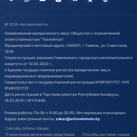
Дополнительные услуги
Гарантия и возврат
Оставить отзыв
Договор публичной оферты
© 2026 «Автовеломото»
Правила публикации отзывов о
Наименование юридического лица: Общество с ограниченной
товаре
ответственностью "ТехноАгро".
Обработка файлов cookie
Юридический и почтовый адрес: 246007, г. Гомель, ул. Советская,
Постановка транспорта на учет
157А
Госрегистрация: решения Гомельского городского исполнительного
Обновления в ЭПТС 2024
комитета от 10.05.2023 г.,
в Едином государственном регистре юридических лиц и
индивидуальных предпринимателей.
Свидетельство о государственной регистрации №491051737, УНП
№491051737.
Дата регистрации в Торговом реестре Республики Беларусь:
16.01.2015 г №175446.
Режим работы: Пн-Вс с 9.00 до 20.00, без перерыва и выходных.
Адрес электронной почты:
zakaz@avtovelomoto.by
Способы оплаты товара:
1) наличными денежными средствами
Способы доставки товара: