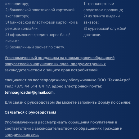
экспедитору;
1) транспортным
2) банковской пластиковой карточкой
средством продавца;
экспедитору;
2) из пункта выдачи
3) банковской пластиковой карточкой в
заказов;
режиме «онлайн»;
3) курьерской службой
4) оформление кредита через банк/
доставки.
лизинг;
5) безналичный расчет по счету.
Уполномоченный продавцом на рассмотрение обращений
покупателей о нарушении их прав, предусмотренных
законодательством о защите прав потребителей:
специалист по послепродажному обслуживанию ООО "ТехноАгро"
тел.: +375 44 514-84-17, адрес электронной почты:
tehnoagroadm@gmail.com
.
Для связи с руководством Вы можете заполнить форму по ссылке:
Связаться с руководством
Уполномоченный рассматривать обращения покупателей в
соответствии с законодательством об обращениях граждан и
юридических лиц: