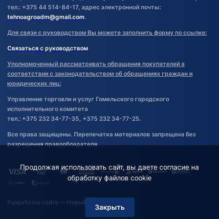
тел.: +375 44 514-84-17, адрес электронной почты:
tehnoagroadm@gmail.com
.
Для связи с руководством Вы можете заполнить форму по ссылке:
Связаться с руководством
Уполномоченный рассматривать обращения покупателей в
соответствии с законодательством об обращениях граждан и
юридических лиц:
Управление торговли и услуг Гомельского городского
исполнительного комитета
тел.: +375 232 34-77-35, +375 232 34-77-25.
Все права защищены. Перепечатка материалов запрещена без
разрешения правообладателя.
Продолжая использовать сайт, вы даете согласие на
обработку файлов cookie
Разработка сайта
— Новый Сайт
Закрыть
Фильтр