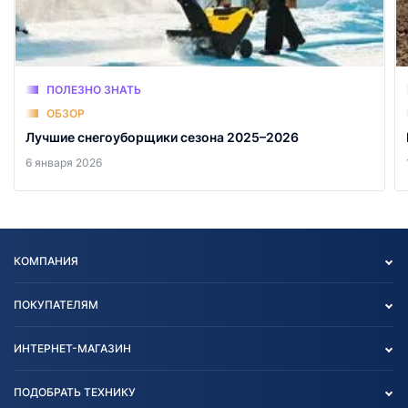
ПОЛЕЗНО ЗНАТЬ
ОБЗОР
Лучшие снегоуборщики сезона 2025–2026
6 января 2026
КОМПАНИЯ
Опт
ПОКУПАТЕЛЯМ
О нас
Контакты
Политика конфиденциальности
ИНТЕРНЕТ-МАГАЗИН
Тест-драйв
Отзыв согласия обработки
Вакансии
персональных данных
Авто и Мото
ПОДОБРАТЬ ТЕХНИКУ
Блог
Согласие на обработку
Агротехника