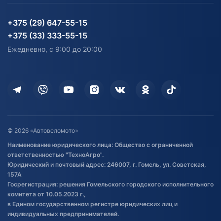
Партнерам
персональных данных
Огород и дача
Мототехника
Карта сайта
Информация до получения
Водный транспорт
Агротехника
+375 (29) 647-55-15
согласия на обработку
Электротранспорт
Электротранспорт
+375 (33) 333-55-15
персональных данных
Активный отдых и спорт
Лодочные моторные
Ежедневно, с 9:00 до 20:00
Доставка
Здоровье
Оплата
Для дома
Кредит и рассрочка
Дополнительные услуги
Гарантия и возврат
Оставить отзыв
Договор публичной оферты
© 2026 «Автовеломото»
Правила публикации отзывов о
Наименование юридического лица: Общество с ограниченной
товаре
ответственностью "ТехноАгро".
Обработка файлов cookie
Юридический и почтовый адрес: 246007, г. Гомель, ул. Советская,
Постановка транспорта на учет
157А
Госрегистрация: решения Гомельского городского исполнительного
Обновления в ЭПТС 2024
комитета от 10.05.2023 г.,
в Едином государственном регистре юридических лиц и
индивидуальных предпринимателей.