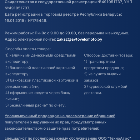
Свидетельство о государственной регистрации №491051737, УНП
№491051737.
Дата регистрации в Торговом реестре Республики Беларусь:
16.01.2015 г №175446.
Режим работы: Пн-Вс с 9.00 до 20.00, без перерыва и выходных.
Адрес электронной почты:
zakaz@avtovelomoto.by
Способы оплаты товара:
1) наличными денежными средствами
Способы доставки товара:
экспедитору;
1) транспортным
2) банковской пластиковой карточкой
средством продавца;
экспедитору;
2) из пункта выдачи
3) банковской пластиковой карточкой в
заказов;
режиме «онлайн»;
3) курьерской службой
4) оформление кредита через банк/
доставки.
лизинг;
5) безналичный расчет по счету.
Уполномоченный продавцом на рассмотрение обращений
покупателей о нарушении их прав, предусмотренных
законодательством о защите прав потребителей:
специалист по послепродажному обслуживанию ООО "ТехноАгро"