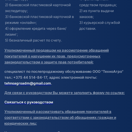
2) банковской пластиковой карточкой
средством продавца;
экспедитору;
2) из пункта выдачи
3) банковской пластиковой карточкой в
заказов;
режиме «онлайн»;
3) курьерской службой
4) оформление кредита через банк/
доставки.
лизинг;
5) безналичный расчет по счету.
Уполномоченный продавцом на рассмотрение обращений
покупателей о нарушении их прав, предусмотренных
законодательством о защите прав потребителей:
специалист по послепродажному обслуживанию ООО "ТехноАгро"
тел.: +375 44 514-84-17, адрес электронной почты:
tehnoagroadm@gmail.com
.
Для связи с руководством Вы можете заполнить форму по ссылке:
Связаться с руководством
Уполномоченный рассматривать обращения покупателей в
соответствии с законодательством об обращениях граждан и
юридических лиц: