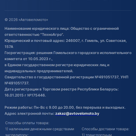
Гарантия и возврат
Оставить отзыв
Договор публичной оферты
© 2026 «Автовеломото»
Правила публикации отзывов о
Наименование юридического лица: Общество с ограниченной
товаре
ответственностью "ТехноАгро".
Обработка файлов cookie
Юридический и почтовый адрес: 246007, г. Гомель, ул. Советская,
Постановка транспорта на учет
157А
Госрегистрация: решения Гомельского городского исполнительного
Обновления в ЭПТС 2024
комитета от 10.05.2023 г.,
в Едином государственном регистре юридических лиц и
индивидуальных предпринимателей.
Свидетельство о государственной регистрации №491051737, УНП
№491051737.
Дата регистрации в Торговом реестре Республики Беларусь:
16.01.2015 г №175446.
Режим работы: Пн-Вс с 9.00 до 20.00, без перерыва и выходных.
Адрес электронной почты:
zakaz@avtovelomoto.by
Способы оплаты товара:
1) наличными денежными средствами
Способы доставки товара:
экспедитору;
1) транспортным