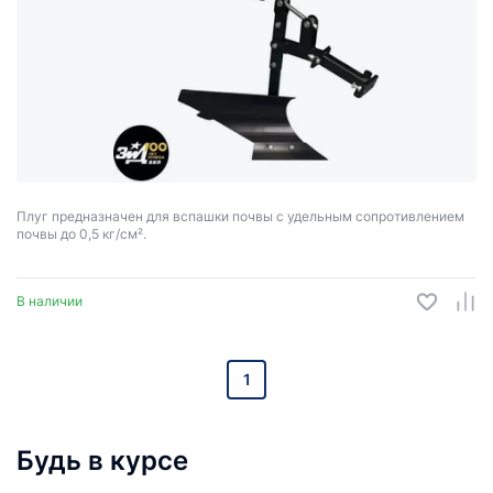
Плуг предназначен для вспашки почвы с удельным сопротивлением
почвы до 0,5 кг/см².
Сцепка предназначена для навешивания на мотоблок различных
орудий - плуга, окучника. С помощью сцепки производится
В наличии
регулировка необходимых параметров для выполнения различных
сельскохозяйственных работ.
1
Будь в курсе