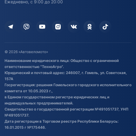
Ежедневно, с 9:00 до 20:00
Доставка
Здоровье
Оплата
Для дома
Кредит и рассрочка
Дополнительные услуги
Гарантия и возврат
Оставить отзыв
Договор публичной оферты
© 2026 «Автовеломото»
Правила публикации отзывов о
Наименование юридического лица: Общество с ограниченной
товаре
ответственностью "ТехноАгро".
Обработка файлов cookie
Юридический и почтовый адрес: 246007, г. Гомель, ул. Советская,
Постановка транспорта на учет
157А
Госрегистрация: решения Гомельского городского исполнительного
Обновления в ЭПТС 2024
комитета от 10.05.2023 г.,
в Едином государственном регистре юридических лиц и
индивидуальных предпринимателей.
Свидетельство о государственной регистрации №491051737, УНП
№491051737.
Дата регистрации в Торговом реестре Республики Беларусь:
16.01.2015 г №175446.