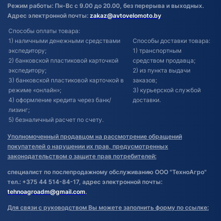
Режим работы: Пн-Вс с 9.00 до 20.00, без перерыва и выходных.
Адрес электронной почты:
zakaz@avtovelomoto.by
Способы оплаты товара:
1) наличными денежными средствами
Способы доставки товара:
экспедитору;
1) транспортным
2) банковской пластиковой карточкой
средством продавца;
экспедитору;
2) из пункта выдачи
3) банковской пластиковой карточкой в
заказов;
режиме «онлайн»;
3) курьерской службой
4) оформление кредита через банк/
доставки.
лизинг;
5) безналичный расчет по счету.
Уполномоченный продавцом на рассмотрение обращений
покупателей о нарушении их прав, предусмотренных
законодательством о защите прав потребителей:
специалист по послепродажному обслуживанию ООО "ТехноАгро"
тел.: +375 44 514-84-17, адрес электронной почты:
tehnoagroadm@gmail.com
.
Для связи с руководством Вы можете заполнить форму по ссылке: