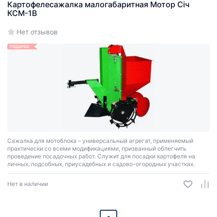
Картофелесажалка малогабаритная Мотор Сiч
КСМ-1В
Нет отзывов
ПОДАРОК
Сажалка для мотоблока – универсальный агрегат, применяемый
практически со всеми модификациями, призванный облегчить
проведение посадочных работ. Служит для посадки картофеля на
личных, подсобных, приусадебных и садово-огородных участках.
Нет в наличии