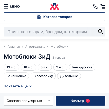
МЕНЮ
Каталог товаров
Главная
Агротехника
Мотоблоки
Мотоблоки ЗиД
3 товара
13 л.с.
18 л.с.
8 л.с.
9 л.с.
Белорусские
Бензиновые
В рассрочку
Дизельные
Китайские
Кредит под 4%
Недорогие мотоблоки
Показать еще
Пониженная передача
С ВОМ
Тяжелые
Все
Сначала популярные
Фильтр
1