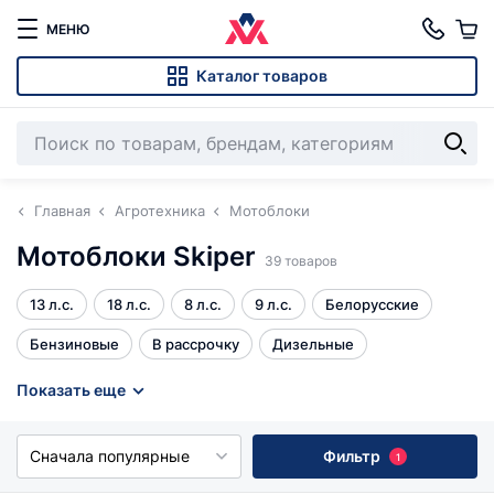
МЕНЮ
Каталог товаров
Главная
Агротехника
Мотоблоки
Мотоблоки Skiper
39 товаров
13 л.с.
18 л.с.
8 л.с.
9 л.с.
Белорусские
Бензиновые
В рассрочку
Дизельные
Китайские
Кредит под 4%
Недорогие мотоблоки
Показать еще
Пониженная передача
С ВОМ
Тяжелые
Все
Сначала популярные
Фильтр
1