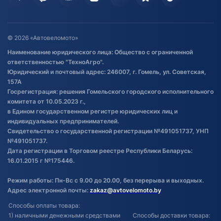
Гарантия и возврат
Оставить отзыв
Договор публичной оферты
© 2026 «Автовеломото»
Правила публикации отзывов о
Наименование юридического лица: Общество с ограниченной
товаре
ответственностью "ТехноАгро".
Обработка файлов cookie
Юридический и почтовый адрес: 246007, г. Гомель, ул. Советская,
Постановка транспорта на учет
157А
Госрегистрация: решения Гомельского городского исполнительного
Обновления в ЭПТС 2024
комитета от 10.05.2023 г.,
в Едином государственном регистре юридических лиц и
индивидуальных предпринимателей.
Свидетельство о государственной регистрации №491051737, УНП
№491051737.
Дата регистрации в Торговом реестре Республики Беларусь:
16.01.2015 г №175446.
Режим работы: Пн-Вс с 9.00 до 20.00, без перерыва и выходных.
Адрес электронной почты:
zakaz@avtovelomoto.by
Способы оплаты товара:
1) наличными денежными средствами
Способы доставки товара: