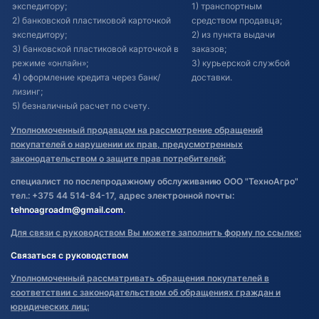
экспедитору;
1) транспортным
2) банковской пластиковой карточкой
средством продавца;
экспедитору;
2) из пункта выдачи
3) банковской пластиковой карточкой в
заказов;
режиме «онлайн»;
3) курьерской службой
4) оформление кредита через банк/
доставки.
лизинг;
5) безналичный расчет по счету.
Уполномоченный продавцом на рассмотрение обращений
покупателей о нарушении их прав, предусмотренных
законодательством о защите прав потребителей:
специалист по послепродажному обслуживанию ООО "ТехноАгро"
тел.: +375 44 514-84-17, адрес электронной почты:
tehnoagroadm@gmail.com
.
Для связи с руководством Вы можете заполнить форму по ссылке:
Связаться с руководством
Уполномоченный рассматривать обращения покупателей в
соответствии с законодательством об обращениях граждан и
юридических лиц: