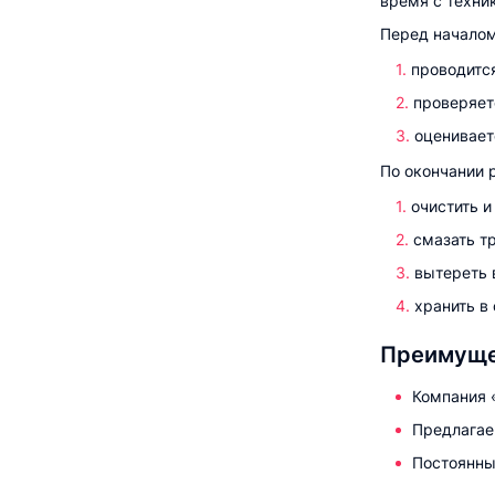
время с техни
Перед началом
проводитс
проверяет
оценивает
По окончании р
очистить и
смазать т
вытереть 
хранить в
Преимуще
Компания 
Предлагае
Постоянны