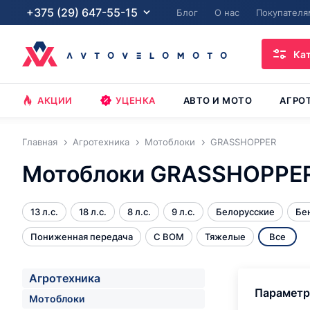
+375 (29) 647-55-15
Блог
О нас
Покупателя
Ка
АКЦИИ
УЦЕНКА
АВТО И МОТО
АГРО
Главная
Агротехника
Мотоблоки
GRASSHOPPER
Мотоблоки GRASSHOPPE
13 л.с.
18 л.с.
8 л.с.
9 л.с.
Белорусские
Бе
Пониженная передача
С ВОМ
Тяжелые
Все
Агротехника
Парамет
Мотоблоки