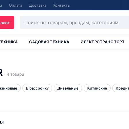
м
Оплата
Доставка
Контакты
талог
ТЕХНИКА
САДОВАЯ ТЕХНИКА
ЭЛЕКТРОТРАНСПОРТ
R
4 товара
нзиновые
В рассрочку
Дизельные
Китайские
Кредит
ры