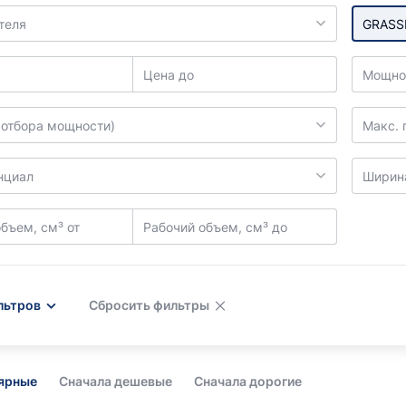
теля
GRASS
Цена до
Мощнос
вал отбора мощности)
Макс. 
нциал
Ширина
бъем, см³ от
Рабочий объем, см³ до
льтров
Сбросить фильтры
лярные
Сначала дешевые
Сначала дорогие