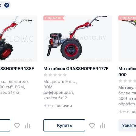
R
ПОДАРОК
ПОДАРОК
SSHOPPER 188F
Мотоблок GRASSHOPPER 177F
Мотобл
900
.с., двигатель
Мощность 9 л.с.,
90 см³, ВОМ,
ВОМ,
Мотокул
ес 217 кг.
дифференциал,
более т
колёса 6х12
500) и г
обрабат
Нет в наличии
с тяжело
Нет в на
большую
Купить
Узнать