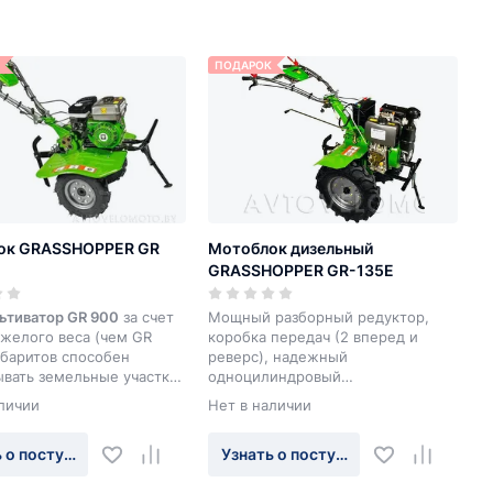
ПОДАРОК
ок GRASSHOPPER GR
Мотоблок дизельный
GRASSHOPPER GR-135E
ьтиватор GR 900
за счет
Мощный разборный редуктор,
яжелого веса (чем GR
коробка передач (2 вперед и
абаритов способен
реверс), надежный
ывать земельные участки
одноцилиндровый
й почвой и вспахивать на
четырехтактный дизельный
личии
Нет в наличии
 глубину.
двигатель, электростартер,
вертикально и горизонтально
 о поступлении
Узнать о поступлении
регулируемая рукоятка, мощные
кованые фрезы, усиленная сцепка