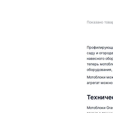
Показано товар
Профилирующим
саду и огород
навесного обо
теперь мотобл
оборудования,
Мотоблоки мож
агрегат можно
Техниче
Мотоблоки Gra