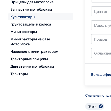
Прицепы для мотоблока
Запчасти к мотоблокам
Цена от
Культиваторы
Грунтозацепы и колеса
Макс. глу
Минитракторы
Минитракторы на базе
Привод
мотоблока
Навесное к минитракторам
Охлажде
Тракторные прицепы
Двигатели к мотоблокам
Тракторы
Больше фи
Сначала попу
Stark