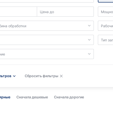
Цена до
Мощнос
бина обработки
Рабочи
Тип за
ние
льтров
Сбросить фильтры
лярные
Сначала дешевые
Сначала дорогие