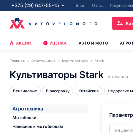
+375 (29) 647-55-15
Блог
О нас
Покупателя
Ка
АКЦИИ
УЦЕНКА
АВТО И МОТО
АГРО
Главная
Агротехника
Культиваторы
Stark
Культиваторы Stark
5 товаров
Бензиновые
В рассрочку
Китайские
Недорогие 
Агротехника
Парамет
Мотоблоки
Навесное к мотоблокам
Тип двига