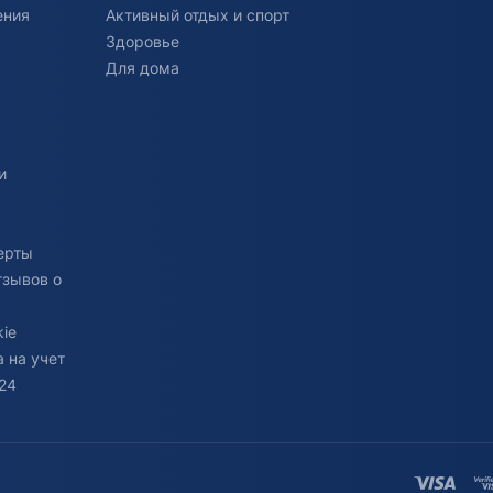
ения
Активный отдых и спорт
Здоровье
Для дома
и
ерты
тзывов о
ie
 на учет
24