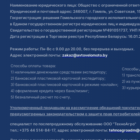
Наименование юридического лица: Общество с ограниченной ответ
Юридический и почтовый адрес: 246007, г. Гомель, ул. Советская, 1
Госрегистрация: решения Гомельского городского исполнительного 
в Едином государственном регистре юридических лиц и индивиду
Свидетельство о государственной регистрации №491051737, УНП 
Дата регистрации в Торговом реестре Республики Беларусь: 16.01.
Режим работы: Пн-Вс с 9.00 до 20.00, без перерыва и выходных.
Адрес электронной почты:
zakaz@avtovelomoto.by
Способы оплаты товара:
Способы 
1) наличными денежными средствами экспедитору;
1) транс
2) банковской пластиковой карточкой экспедитору;
2) из пун
3) банковской пластиковой карточкой в режиме «онлайн»;
3) курьер
4) оформление кредита через банк/лизинг;
5) безналичный расчет по счету.
Уполномоченный продавцом на рассмотрение обращений покупател
предусмотренных законодательством о защите прав потребителей
специалист по послепродажному обслуживанию ООО "ТехноАгро"
тел.: +375 44 514-84-17, адрес электронной почты:
tehnoagroadm@