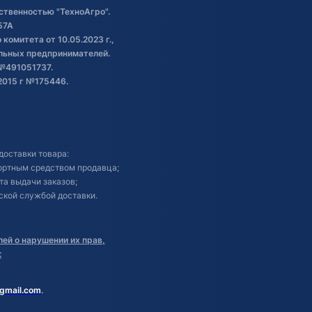
ственностью "ТехноАгро".
57А
комитета от 10.05.2023 г.,
альных предпринимателей.
№491051737.
2015 г №175446.
доставки товара:
портным средством продавца;
кта выдачи заказов;
ской службой доставки.
ей о нарушении их прав,
:
gmail.com
.