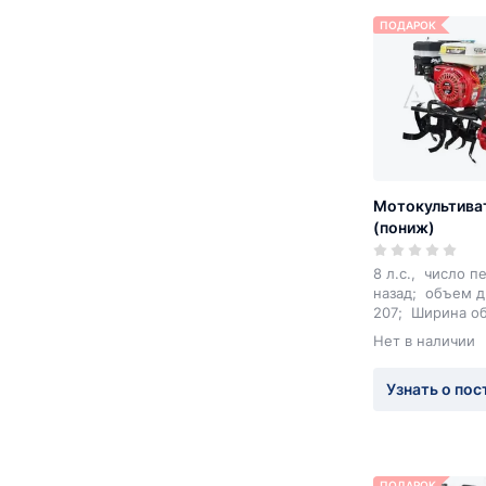
ПОДАРОК
Мотокультиват
(пониж)
8 л.с., число п
назад; объем д
207; Ширина об
Нет в наличии
Узнать о пос
ПОДАРОК