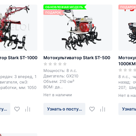
ОБНОВЛЕННАЯ МОДЕЛЬ
ПОДАРОК
ПОДАРОК
ор Stark ST-1000
Мотокультиватор Stark ST-500
Мотокул
1000КМ
Мощность: 8 л.с.
Двигатель: GX210
ередач: 3 вперед, 1
8 л.с., 
Объем: 210 см³
вигателя, см3:
назад; о
ВОМ: да
работки, мм: 1050
207; Шир
Вес: 85 кг
Нет в наличии
Нет в на
туплении
Узнать о поступлении
Узнать