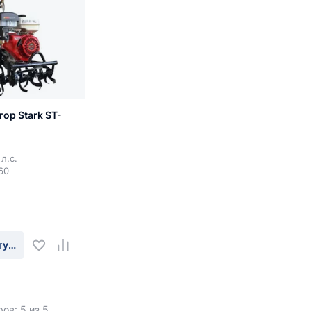
ор Stark ST-
л.с.
60
едача: да
туплении
ов: 5 из 5