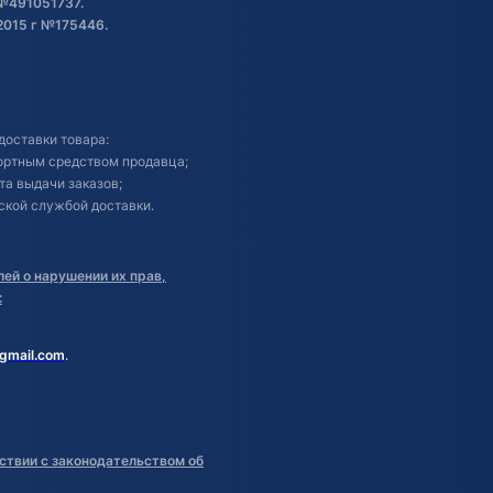
№491051737.
2015 г №175446.
доставки товара:
портным средством продавца;
кта выдачи заказов;
ской службой доставки.
ей о нарушении их прав,
:
gmail.com
.
ствии с законодательством об