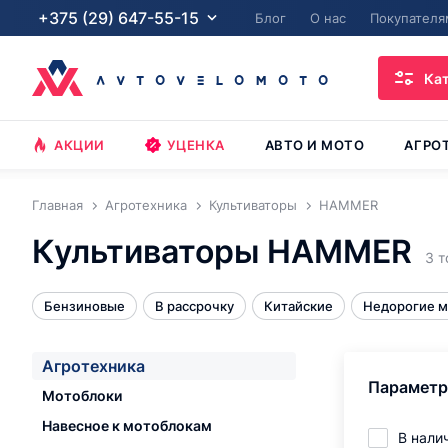
+375 (29) 647-55-15
Блог
О нас
Покупателя
Ка
АКЦИИ
УЦЕНКА
АВТО И МОТО
АГРО
Главная
Агротехника
Культиваторы
HAMMER
Культиваторы HAMMER
3 т
Бензиновые
В рассрочку
Китайские
Недорогие 
Агротехника
Парамет
Мотоблоки
Навесное к мотоблокам
В нали