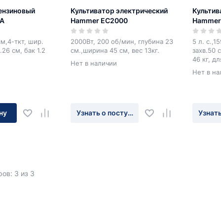
ензиновый
Культиватор электрический
Культив
0A
Hammer EC2000
Hammer 
 см,4-ткт, шир.
2000Вт, 200 об/мин, глубина 23
5 л. с.,1
.26 см, бак 1.2
см.,ширина 45 см, вес 13кг.
захв.50 с
46 кг, д
Нет в наличии
Нет в на
ну
Узнать о поступлении
Узнать
ов: 3 из 3