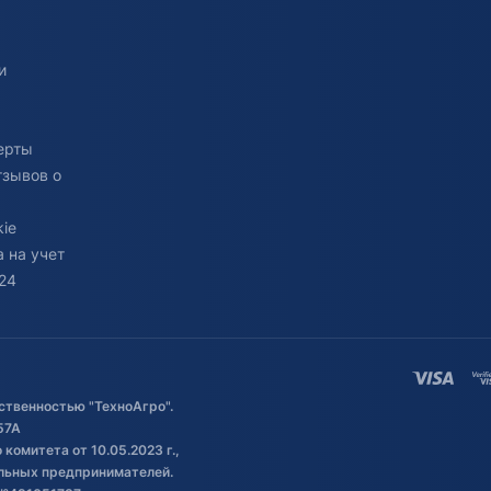
и
ерты
тзывов о
ie
 на учет
24
ственностью "ТехноАгро".
57А
комитета от 10.05.2023 г.,
альных предпринимателей.