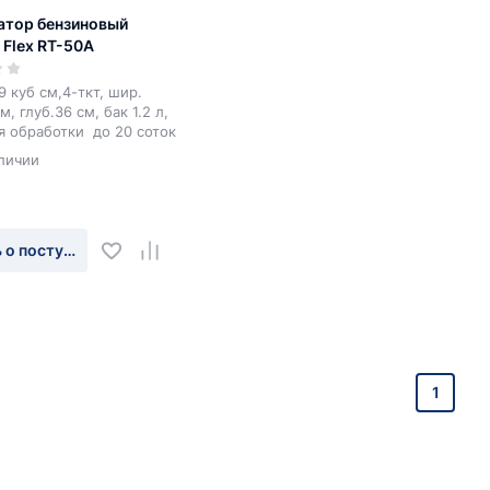
атор бензиновый
Flex RT-50A
59 куб см,4-ткт, шир.
м, глуб.36 см, бак 1.2 л,
ля обработки до 20 соток
личии
 о поступлении
1