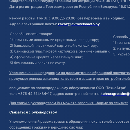
Свидетельство о государственной регистрации №491051737, УНП 
Дата регистрации в Торговом реестре Республики Беларусь: 16.01.
Режим работы: Пн-Вс с 9.00 до 20.00, без перерыва и выходных.
Адрес электронной почты:
zakaz@avtovelomoto.by
Способы оплаты товара:
Способы 
1) наличными денежными средствами экспедитору;
1) транс
2) банковской пластиковой карточкой экспедитору;
2) из пун
3) банковской пластиковой карточкой в режиме «онлайн»;
3) курьер
4) оформление кредита через банк/лизинг;
5) безналичный расчет по счету.
Уполномоченный продавцом на рассмотрение обращений покупател
предусмотренных законодательством о защите прав потребителей
специалист по послепродажному обслуживанию ООО "ТехноАгро"
тел.: +375 44 514-84-17, адрес электронной почты:
tehnoagroadm@
Для связи с руководством Вы можете заполнить форму по ссылке:
Связаться с руководством
Уполномоченный рассматривать обращения покупателей в соответ
обращениях граждан и юридических лиц: