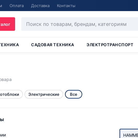
м
Оплата
Доставка
Контакты
талог
ТЕХНИКА
САДОВАЯ ТЕХНИКА
ЭЛЕКТРОТРАНСПОРТ
овара
мотоблоки
Электрические
Все
ры
чии
HAMM