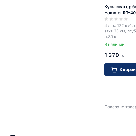
Культиватор б
Hammer RT-4
4 л. с.,122 куб.
захв.38 см, глуб
л,35 кг
В наличии
1 370
р.
В корзи
Показано товар