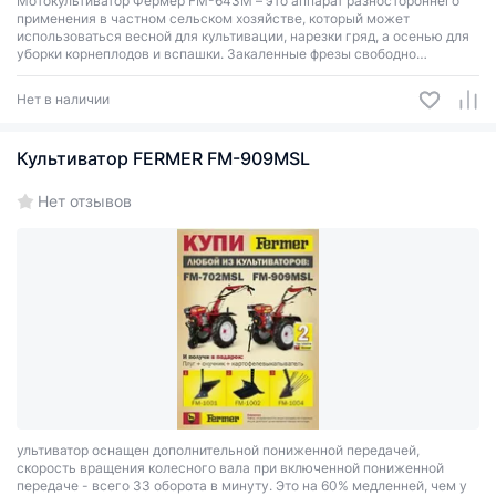
Мотокультиватор Фермер FM-643M – это аппарат разностороннего
применения в частном сельском хозяйстве, который может
использоваться весной для культивации, нарезки гряд, а осенью для
уборки корнеплодов и вспашки. Закаленные фрезы свободно
врезаются и перемешивают даже твёрдую, глинистую почву.
Нет в наличии
Культиватор FERMER FM-909MSL
Нет отзывов
ультиватор оснащен дополнительной пониженной передачей,
cкорость вращения колесного вала при включенной пониженной
передаче - всего 33 оборота в минуту. Это на 60% медленней, чем у