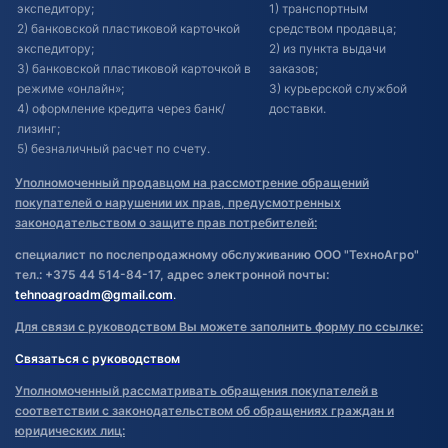
экспедитору;
1) транспортным
2) банковской пластиковой карточкой
средством продавца;
экспедитору;
2) из пункта выдачи
3) банковской пластиковой карточкой в
заказов;
режиме «онлайн»;
3) курьерской службой
4) оформление кредита через банк/
доставки.
лизинг;
5) безналичный расчет по счету.
Уполномоченный продавцом на рассмотрение обращений
покупателей о нарушении их прав, предусмотренных
законодательством о защите прав потребителей:
специалист по послепродажному обслуживанию ООО "ТехноАгро"
тел.: +375 44 514-84-17, адрес электронной почты:
tehnoagroadm@gmail.com
.
Для связи с руководством Вы можете заполнить форму по ссылке:
Связаться с руководством
Уполномоченный рассматривать обращения покупателей в
соответствии с законодательством об обращениях граждан и
юридических лиц: