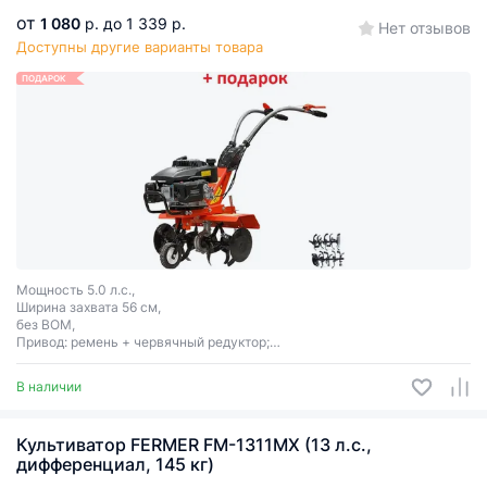
от
1 080
р.
до 1 339 р.
Нет отзывов
Доступны другие варианты товара
ПОДАРОК
Мощность 5.0 л.с.,
Ширина захвата 56 см,
без ВОМ,
Привод: ремень + червячный редуктор;
Передачи: 1 вперёд.
В наличии
Культиватор FERMER FM-1311MX (13 л.с.,
дифференциал, 145 кг)