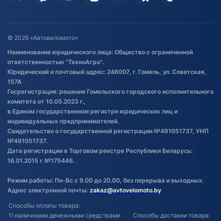
Гарантия и возврат
Оставить отзыв
Договор публичной оферты
© 2026 «Автовеломото»
Правила публикации отзывов о
Наименование юридического лица: Общество с ограниченной
товаре
ответственностью "ТехноАгро".
Обработка файлов cookie
Юридический и почтовый адрес: 246007, г. Гомель, ул. Советская,
Постановка транспорта на учет
157А
Госрегистрация: решения Гомельского городского исполнительного
Обновления в ЭПТС 2024
комитета от 10.05.2023 г.,
в Едином государственном регистре юридических лиц и
индивидуальных предпринимателей.
Свидетельство о государственной регистрации №491051737, УНП
№491051737.
Дата регистрации в Торговом реестре Республики Беларусь:
16.01.2015 г №175446.
Режим работы: Пн-Вс с 9.00 до 20.00, без перерыва и выходных.
Адрес электронной почты:
zakaz@avtovelomoto.by
Способы оплаты товара:
1) наличными денежными средствами
Способы доставки товара: