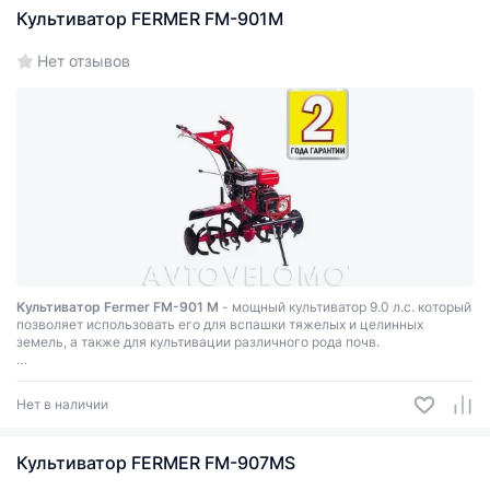
Культиватор FERMER FM-901M
Нет отзывов
Культиватор Fermer FM-901 M
- мощный культиватор 9.0 л.с. который
позволяет использовать его для вспашки тяжелых и целинных
земель, а также для культивации различного рода почв.
Мощные резиновые колеса с легкостью перемещают 122 кг
культиватор Фермер к месту вспашки или культивации на
Нет в наличии
собственном ходу. Кроме того, две передачи вперед и одна передача
назад придают культиватору маневренность и позволяют решать
различные фермерские задачи по обработке почв.
Культиватор FERMER FM-907MS