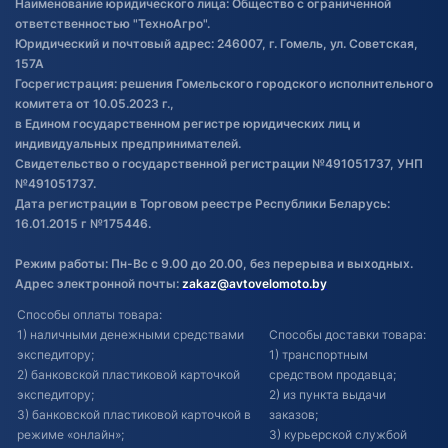
Наименование юридического лица: Общество с ограниченной
товаре
ответственностью "ТехноАгро".
Обработка файлов cookie
Юридический и почтовый адрес: 246007, г. Гомель, ул. Советская,
Постановка транспорта на учет
157А
Госрегистрация: решения Гомельского городского исполнительного
Обновления в ЭПТС 2024
комитета от 10.05.2023 г.,
в Едином государственном регистре юридических лиц и
индивидуальных предпринимателей.
Свидетельство о государственной регистрации №491051737, УНП
№491051737.
Дата регистрации в Торговом реестре Республики Беларусь:
16.01.2015 г №175446.
Режим работы: Пн-Вс с 9.00 до 20.00, без перерыва и выходных.
Адрес электронной почты:
zakaz@avtovelomoto.by
Способы оплаты товара:
1) наличными денежными средствами
Способы доставки товара:
экспедитору;
1) транспортным
2) банковской пластиковой карточкой
средством продавца;
экспедитору;
2) из пункта выдачи
3) банковской пластиковой карточкой в
заказов;
режиме «онлайн»;
3) курьерской службой