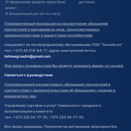
4) оформление кредита через банк/
доставки.
лизинг;
5) безналичный расчет по счету.
Уполномоченный продавцом на рассмотрение обращений
покупателей о нарушении их прав, предусмотренных
законодательством о защите прав потребителей:
специалист по послепродажному обслуживанию ООО "ТехноАгро"
тел.: +375 44 514-84-17, адрес электронной почты:
tehnoagroadm@gmail.com
.
Для связи с руководством Вы можете заполнить форму по ссылке:
Связаться с руководством
Уполномоченный рассматривать обращения покупателей в
соответствии с законодательством об обращениях граждан и
юридических лиц:
Управление торговли и услуг Гомельского городского
исполнительного комитета
тел.: +375 232 34-77-35, +375 232 34-77-25.
Все права защищены. Перепечатка материалов запрещена без