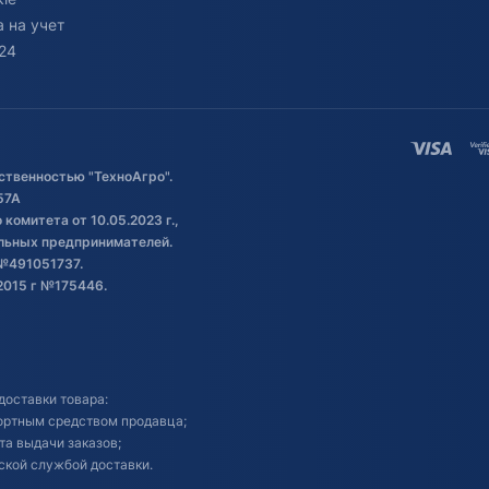
 на учет
24
ственностью "ТехноАгро".
57А
комитета от 10.05.2023 г.,
альных предпринимателей.
№491051737.
2015 г №175446.
доставки товара:
портным средством продавца;
кта выдачи заказов;
ской службой доставки.