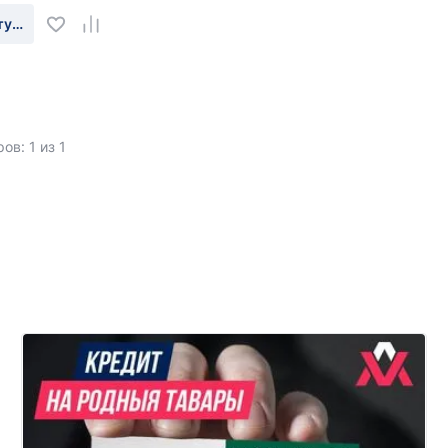
туплении
ов: 1 из 1