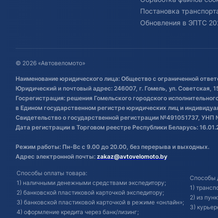
Постановка транспорта
Обновления в ЭПТС 20
© 2026 «Автовеломото»
Наименование юридического лица: Общество с ограниченной ответ
Юридический и почтовый адрес: 246007, г. Гомель, ул. Советская, 1
Госрегистрация: решения Гомельского городского исполнительного 
в Едином государственном регистре юридических лиц и индивиду
Свидетельство о государственной регистрации №491051737, УНП 
Дата регистрации в Торговом реестре Республики Беларусь: 16.01.
Режим работы: Пн-Вс с 9.00 до 20.00, без перерыва и выходных.
Адрес электронной почты:
zakaz@avtovelomoto.by
Способы оплаты товара:
Способы 
1) наличными денежными средствами экспедитору;
1) транс
2) банковской пластиковой карточкой экспедитору;
2) из пун
3) банковской пластиковой карточкой в режиме «онлайн»;
3) курьер
4) оформление кредита через банк/лизинг;