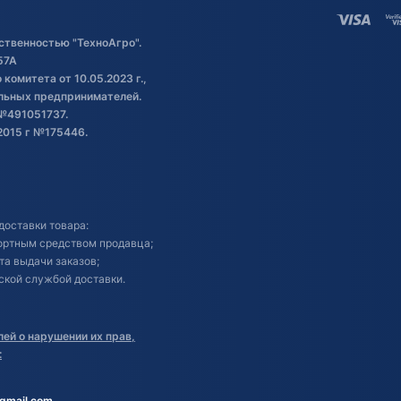
ственностью "ТехноАгро".
57А
комитета от 10.05.2023 г.,
альных предпринимателей.
№491051737.
2015 г №175446.
доставки товара:
портным средством продавца;
кта выдачи заказов;
ской службой доставки.
ей о нарушении их прав,
:
gmail.com
.