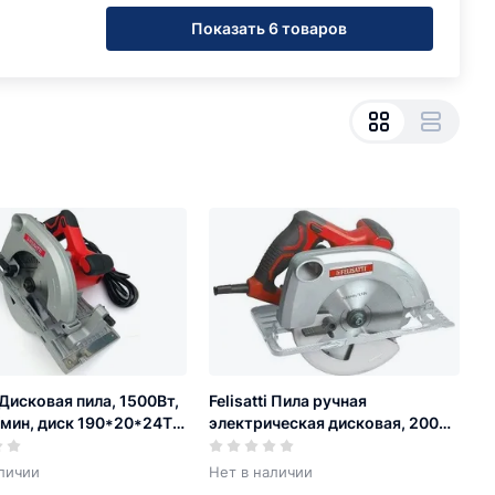
Показать 6 товаров
i Дисковая пила, 1500Вт,
Felisatti Пила ручная
мин, диск 190*20*24Т,
электрическая дисковая, 2000
. 68мм, литая платф.
Вт., 4700 об/мин., диск
210*30*40Т, глуб. пропила 74
личии
Нет в наличии
мм.