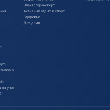
Электротранспорт
ения
Активный отдых и спорт
Здоровье
Для дома
и
ерты
тзывов о
ie
 на учет
24