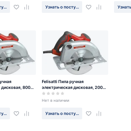
туплении
Узнать о поступлении
Узнать
ручная
Felisatti Пила ручная
 дисковая, 800
электрическая дисковая, 2000
00 об/мин.
Вт., 4500 об/мин., диск
235*30*40Т, глуб. пропила 77
Нет в наличии
мм., плавн. пуск
туплении
Узнать о поступлении