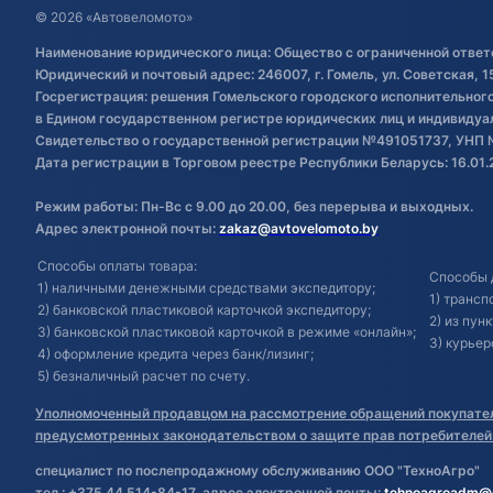
© 2026 «Автовеломото»
Наименование юридического лица: Общество с ограниченной ответ
Юридический и почтовый адрес: 246007, г. Гомель, ул. Советская, 1
Госрегистрация: решения Гомельского городского исполнительного 
в Едином государственном регистре юридических лиц и индивиду
Свидетельство о государственной регистрации №491051737, УНП 
Дата регистрации в Торговом реестре Республики Беларусь: 16.01.
Режим работы: Пн-Вс с 9.00 до 20.00, без перерыва и выходных.
Адрес электронной почты:
zakaz@avtovelomoto.by
Способы оплаты товара:
Способы 
1) наличными денежными средствами экспедитору;
1) транс
2) банковской пластиковой карточкой экспедитору;
2) из пун
3) банковской пластиковой карточкой в режиме «онлайн»;
3) курьер
4) оформление кредита через банк/лизинг;
5) безналичный расчет по счету.
Уполномоченный продавцом на рассмотрение обращений покупател
предусмотренных законодательством о защите прав потребителей
специалист по послепродажному обслуживанию ООО "ТехноАгро"
тел.: +375 44 514-84-17, адрес электронной почты:
tehnoagroadm@