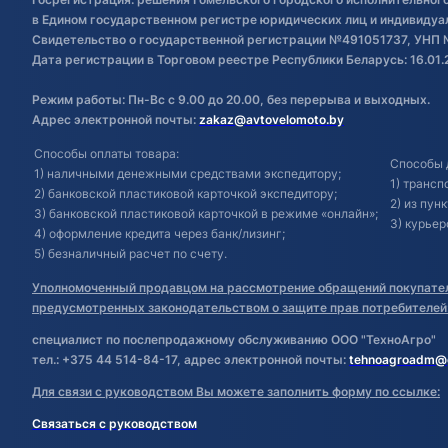
в Едином государственном регистре юридических лиц и индивиду
Свидетельство о государственной регистрации №491051737, УНП 
Дата регистрации в Торговом реестре Республики Беларусь: 16.01.
Режим работы: Пн-Вс с 9.00 до 20.00, без перерыва и выходных.
Адрес электронной почты:
zakaz@avtovelomoto.by
Способы оплаты товара:
Способы 
1) наличными денежными средствами экспедитору;
1) транс
2) банковской пластиковой карточкой экспедитору;
2) из пун
3) банковской пластиковой карточкой в режиме «онлайн»;
3) курьер
4) оформление кредита через банк/лизинг;
5) безналичный расчет по счету.
Уполномоченный продавцом на рассмотрение обращений покупател
предусмотренных законодательством о защите прав потребителей
специалист по послепродажному обслуживанию ООО "ТехноАгро"
тел.: +375 44 514-84-17, адрес электронной почты:
tehnoagroadm@
Для связи с руководством Вы можете заполнить форму по ссылке:
Связаться с руководством