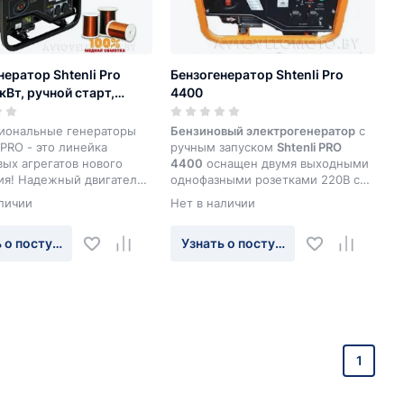
нератор Shtenli Pro
Бензогенератор Shtenli Pro
кВт, ручной старт,
4400
 380V, 12А,
зный)
иональные генераторы
Бензиновый электрогенератор
с
PRO - это линейка
ручным запуском
Shtenli PRO
ых агрегатов нового
4400
оснащен двумя выходными
ия! Надежный двигатель
однофазными розетками 220В с
с высококачественным
заземлением и одной на 12В.
личии
Нет в наличии
атором способны
Универсальный бензиновый
вать большие нагрузки и
электрогенератор подойдет
 о поступлении
Узнать о поступлении
ивать точное
практически для любого
ние на выходе в любой
применения: на даче, на
времени. Если Вы ищите
производстве, дома или в
енный и надежный
небольших магазинах. Идеальный
для профессионального
выбор для тех, кто ценит
ового применения -
простоту и качество!
вый генератор SHTENLI
альный выбор.
1