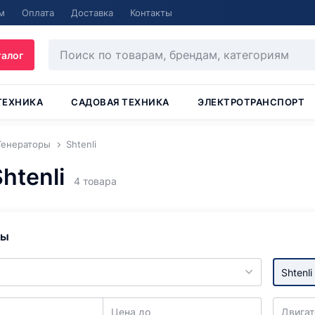
м
Оплата
Доставка
Контакты
талог
ТЕХНИКА
САДОВАЯ ТЕХНИКА
ЭЛЕКТРОТРАНСПОРТ
Генераторы
Shtenli
htenli
4 товара
ры
Shtenli
Цена до
Двигат