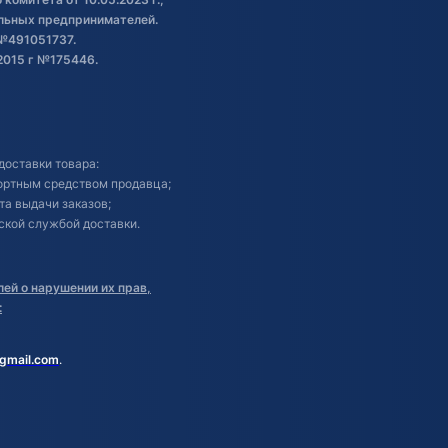
альных предпринимателей.
№491051737.
2015 г №175446.
доставки товара:
портным средством продавца;
кта выдачи заказов;
ской службой доставки.
ей о нарушении их прав,
:
gmail.com
.