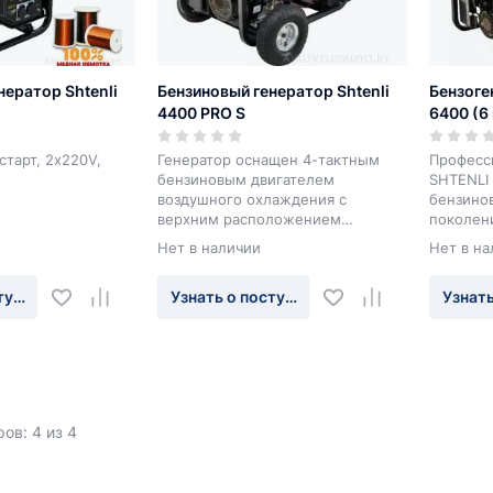
нератор Shtenli
Бензиновый генератор Shtenli
Бензоге
4400 PRO S
6400 (6 
2х220 и
однофа
 старт, 2х220V,
Генератор оснащен 4-тактным
Професс
бензиновым двигателем
SHTENLI 
воздушного охлаждения с
бензинов
верхним расположением
поколен
клапанов (OHV) объёмом 260
в паре 
Нет в наличии
Нет в на
см3. Предназначен для долгой и
альтерн
непрерывной работы как
выдержи
туплении
Узнать о поступлении
Узнать
резервный источник питания в
поддерж
частных домах, коттеджах, а
напряже
также на строительной площадке.
момент 
Автоматический регулятор
качеств
напряжения с защитой от КЗ
агрегат 
или быт
бензино
ов: 4 из 4
это иде