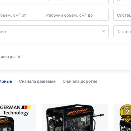
бъем, см³ от
Рабочий объем, см³ до
Систем
ние
Тактно
фильтры
лярные
Сначала дешевые
Сначала дорогие