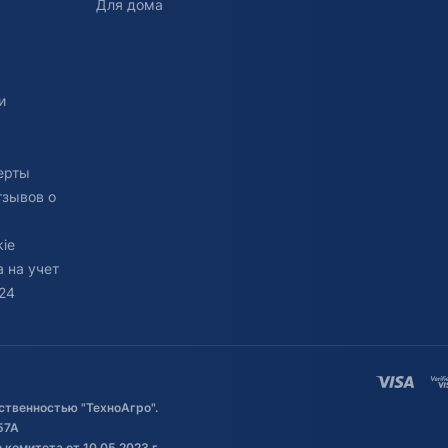
Для дома
и
ерты
тзывов о
ie
 на учет
24
ственностью "ТехноАгро".
57А
комитета от 10.05.2023 г.,