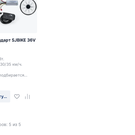
дарт SJBIKE 36V
т.
30/35 км/ч.
подбирается
туплении
ов: 5 из 5