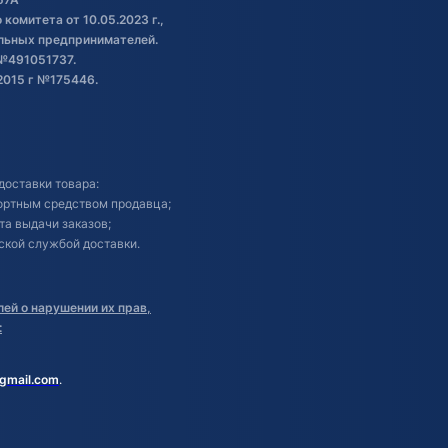
комитета от 10.05.2023 г.,
альных предпринимателей.
№491051737.
2015 г №175446.
доставки товара:
портным средством продавца;
кта выдачи заказов;
ской службой доставки.
ей о нарушении их прав,
:
gmail.com
.