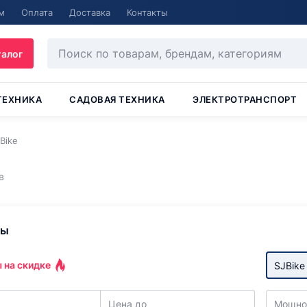
м
Оплата
Доставка
Контакты
талог
ТЕХНИКА
САДОВАЯ ТЕХНИКА
ЭЛЕКТРОТРАНСПОРТ
Bike
в
ры
 на скидке
SJBike
Цена до
Мощнос