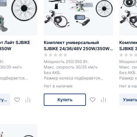
т Лайт SJBIKE
Комплект универсальный
Комплек
/350W
SJBIKE 24/36/48V 250W/350W
SJBIKE 
LSD 800A
т.
Мощность 250/350 Вт.
Мощност
30/35 км/ч.
Макс. скорость 30/35 км/ч.
Макс. ск
Без АКБ.
Без АКБ.
подбирается
Размер колеса подбирается
Размер 
индивидуально.
индивид
Нет в наличии
Нет в на
туплении
Купить
Узнать