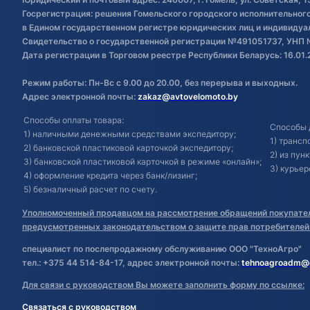
Госрегистрация: решения Гомельского городского исполнительного 
в Едином государственном регистре юридических лиц и индивиду
Свидетельство о государственной регистрации №491051737, УНП 
Дата регистрации в Торговом реестре Республики Беларусь: 16.01.
Режим работы: Пн-Вс с 9.00 до 20.00, без перерыва и выходных.
Адрес электронной почты:
zakaz@avtovelomoto.by
Способы оплаты товара:
Способы 
1) наличными денежными средствами экспедитору;
1) транс
2) банковской пластиковой карточкой экспедитору;
2) из пун
3) банковской пластиковой карточкой в режиме «онлайн»;
3) курьер
4) оформление кредита через банк/лизинг;
5) безналичный расчет по счету.
Уполномоченный продавцом на рассмотрение обращений покупател
предусмотренных законодательством о защите прав потребителей
специалист по послепродажному обслуживанию ООО "ТехноАгро"
тел.: +375 44 514-84-17, адрес электронной почты:
tehnoagroadm@
Для связи с руководством Вы можете заполнить форму по ссылке:
Связаться с руководством