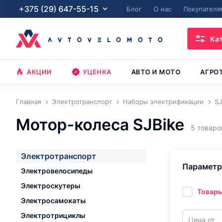
+375 (29) 647-55-15
Блог
О нас
Покупателя
Ка
АКЦИИ
УЦЕНКА
АВТО И МОТО
АГРО
Главная
Электротранспорт
Наборы электрификации
SJ
Мотор-колеса SJBike
5 товаро
Электротранспорт
Парамет
Электровелосипеды
Электроскутеры
Товары
Электросамокаты
Электротрициклы
Цена от