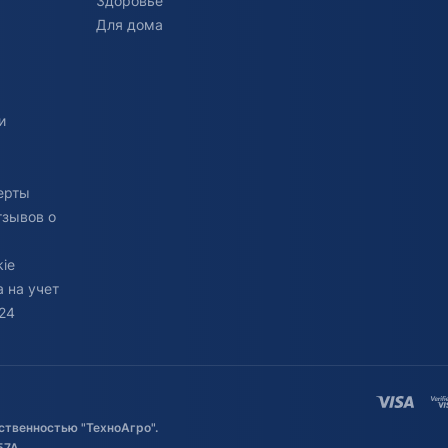
Здоровье
Для дома
и
ерты
тзывов о
ie
 на учет
24
ственностью "ТехноАгро".
57А