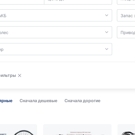
АКБ
Запас 
олес
Приво
ер
фильтры
лярные
Сначала дешевые
Сначала дорогие